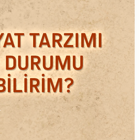
Ekim 2018
Eylül 2018
Mart 2018
Şubat 2018
Ocak 2018
Aralık 2017
Kasım 2017
Ekim 2017
Eylül 2017
Ağustos 2017
Temmuz 2017
Haziran 2017
Mayıs 2017
Nisan 2017
Ocak 2017
Aralık 2016
Kasım 2016
Ekim 2016