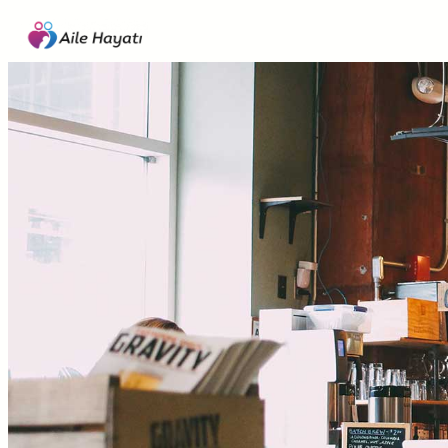
İçeriğe
geç