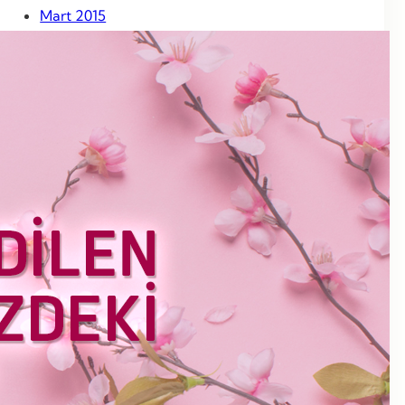
Mart 2015
Şubat 2015
Ocak 2015
Aralık 2014
Kasım 2014
Ekim 2014
Eylül 2014
Ağustos 2014
Temmuz 2014
Haziran 2014
Mayıs 2014
Nisan 2014
Mart 2014
Haziran 2013
Mayıs 2013
Nisan 2013
Mart 2013
Şubat 2013