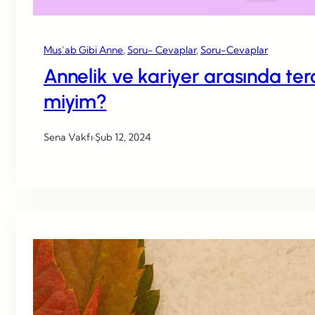
Mus’ab Gibi Anne
, 
Soru- Cevaplar
, 
Soru-Cevaplar
Annelik ve kariyer arasında te
miyim?
Sena Vakfı
·
Şub 12, 2024