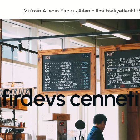
Mü’min Ailenin Yapısı
Ailenin İlmi Faaliyetleri
Elif
firdevs cenneti