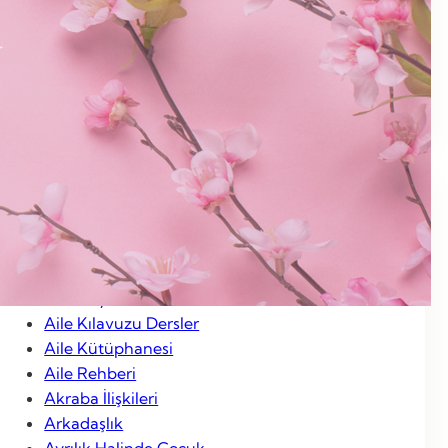
Ocak 2013
Aralık 2012
Kasım 2012
Ocak 2012
Categories
Aile Hayatı
Aile Kılavuzu Dersler
Aile Kütüphanesi
Aile Rehberi
Akraba İlişkileri
Arkadaşlık
Ayrılık Halinde Çocuk