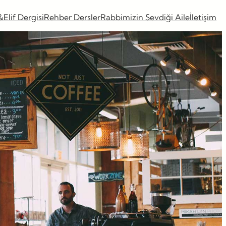
&Elif Dergisi
Rehber Dersler
Rabbimizin Sevdiği Aile
İletişim