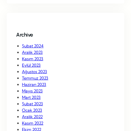
r
c
h
Archive
Şubat 2024
Aralık 2023
Kasım 2023
Eylül 2023
Ağustos 2023
Temmuz 2023
Haziran 2023
Mayıs 2023
Mart 2023
Şubat 2023
Ocak 2023
Aralık 2022
Kasım 2022
Ekim 2022