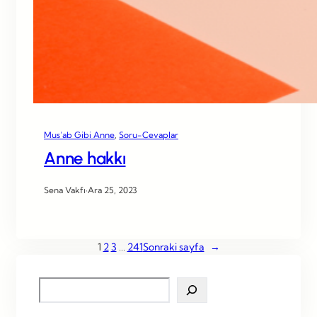
Mus’ab Gibi Anne
, 
Soru-Cevaplar
Anne hakkı
Sena Vakfı
·
Ara 25, 2023
1
2
3
…
241
Sonraki sayfa
→
S
e
a