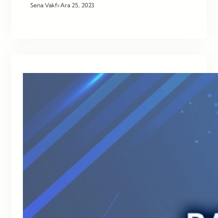
Sena Vakfı
·
Ara 25, 2023