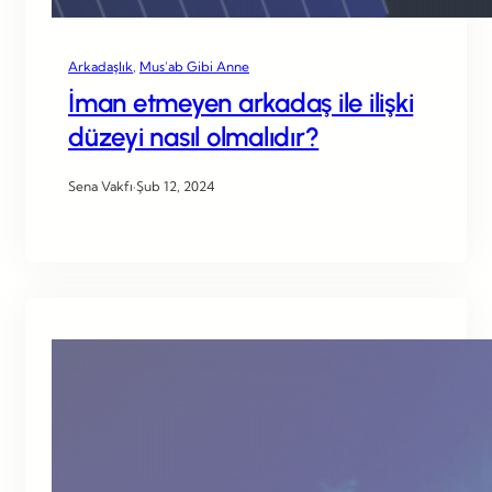
Arkadaşlık
, 
Mus’ab Gibi Anne
İman etmeyen arkadaş ile ilişki
düzeyi nasıl olmalıdır?
Sena Vakfı
·
Şub 12, 2024