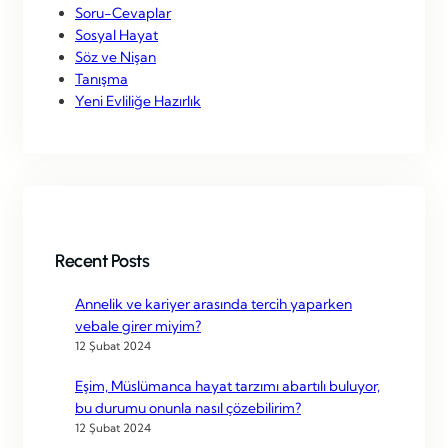
Soru-Cevaplar
Sosyal Hayat
Söz ve Nişan
Tanışma
Yeni Evliliğe Hazırlık
Recent Posts
Annelik ve kariyer arasında tercih yaparken
vebale girer miyim?
12 Şubat 2024
Eşim, Müslümanca hayat tarzımı abartılı buluyor,
bu durumu onunla nasıl çözebilirim?
12 Şubat 2024