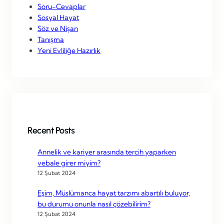
Soru-Cevaplar
Sosyal Hayat
Söz ve Nişan
Tanışma
Yeni Evliliğe Hazırlık
Recent Posts
Annelik ve kariyer arasında tercih yaparken
vebale girer miyim?
12 Şubat 2024
Eşim, Müslümanca hayat tarzımı abartılı buluyor,
bu durumu onunla nasıl çözebilirim?
12 Şubat 2024