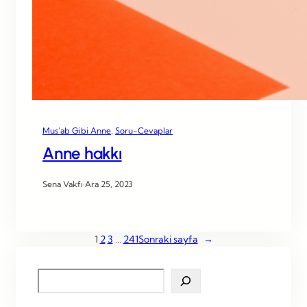
Mus’ab Gibi Anne
, 
Soru-Cevaplar
Anne hakkı
Sena Vakfı
·
Ara 25, 2023
1
2
3
…
241
Sonraki sayfa
→
S
e
a