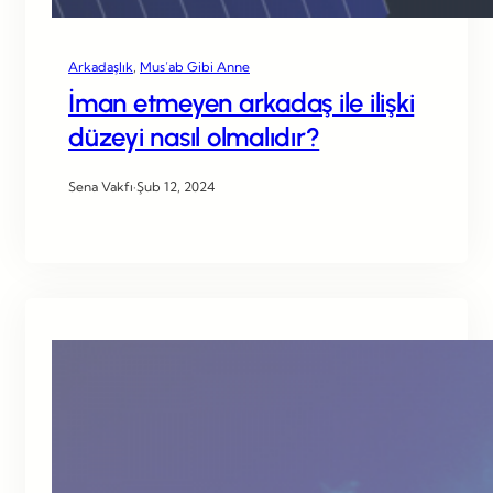
Arkadaşlık
, 
Mus’ab Gibi Anne
İman etmeyen arkadaş ile ilişki
düzeyi nasıl olmalıdır?
Sena Vakfı
·
Şub 12, 2024