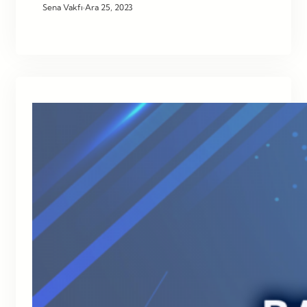
Sena Vakfı
·
Ara 25, 2023