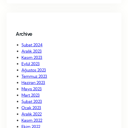
r
c
h
Archive
Şubat 2024
Aralık 2023
Kasım 2023
Eylül 2023
Ağustos 2023
Temmuz 2023
Haziran 2023
Mayıs 2023
Mart 2023
Şubat 2023
Ocak 2023
Aralık 2022
Kasım 2022
Ekim 2022