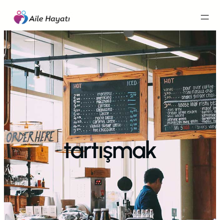
İçeriğe
geç
tartışmak