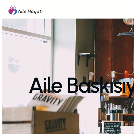
İçeriğe
geç
Aile Baskıs