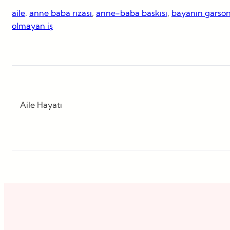
aile
, 
anne baba rızası
, 
anne-baba baskısı
, 
bayanın garso
olmayan iş
Aile Hayatı