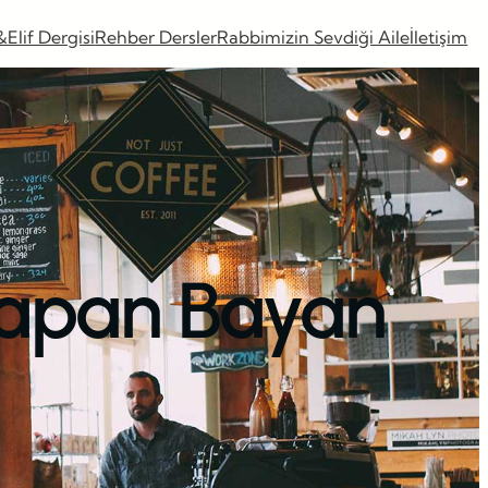
&Elif Dergisi
Rehber Dersler
Rabbimizin Sevdiği Aile
İletişim
 Yapan Bayan