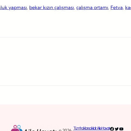
nluk yapması
, 
bekar kızın çalışması
, 
çalışma ortamı
, 
Fetva
, 
ka
Facebook
Twitter
YouT
Tüm hakları saklıdır. Aile Hayatı
© 2026 ·