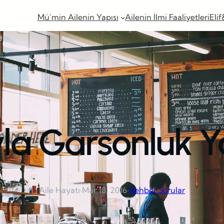
Mü’min Ailenin Yapısı
Ailenin İlmi Faaliyetleri
Elif
ıyla Garsonluk
Aile Hayatı
·
Mar 18, 2016
·
Rehber Sorular