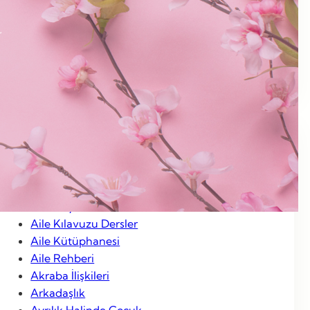
Ocak 2013
Aralık 2012
Kasım 2012
Ocak 2012
Categories
Aile Hayatı
Aile Kılavuzu Dersler
Aile Kütüphanesi
Aile Rehberi
Akraba İlişkileri
Arkadaşlık
Ayrılık Halinde Çocuk