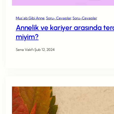
Mus’ab Gibi Anne
, 
Soru- Cevaplar
, 
Soru-Cevaplar
Annelik ve kariyer arasında te
miyim?
Sena Vakfı
·
Şub 12, 2024