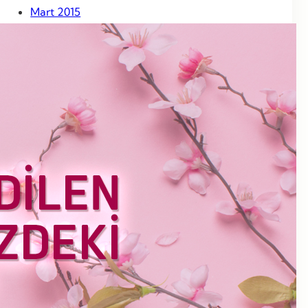
Mart 2015
Şubat 2015
Ocak 2015
Aralık 2014
Kasım 2014
Ekim 2014
Eylül 2014
Ağustos 2014
Temmuz 2014
Haziran 2014
Mayıs 2014
Nisan 2014
Mart 2014
Haziran 2013
Mayıs 2013
Nisan 2013
Mart 2013
Şubat 2013