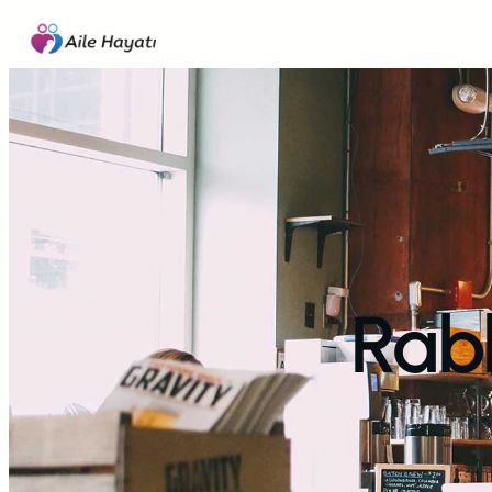
İçeriğe
geç
Rabb