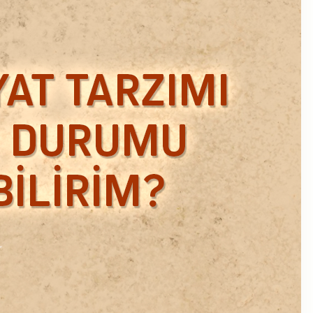
Ekim 2018
Eylül 2018
Mart 2018
Şubat 2018
Ocak 2018
Aralık 2017
Kasım 2017
Ekim 2017
Eylül 2017
Ağustos 2017
Temmuz 2017
Haziran 2017
Mayıs 2017
Nisan 2017
Ocak 2017
Aralık 2016
Kasım 2016
Ekim 2016