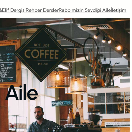
&Elif Dergisi
Rehber Dersler
Rabbimizin Sevdiği Aile
İletişim
 Aile