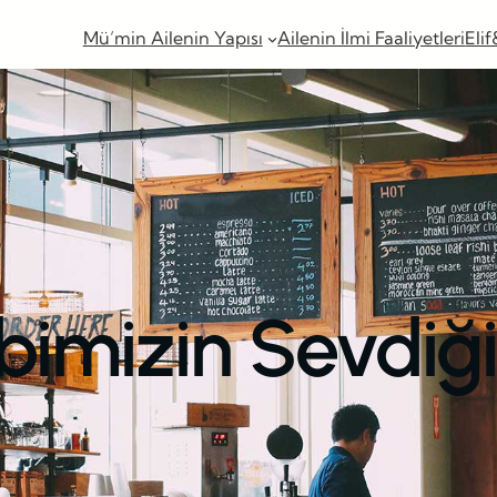
Mü’min Ailenin Yapısı
Ailenin İlmi Faaliyetleri
Elif
imizin Sevdiği