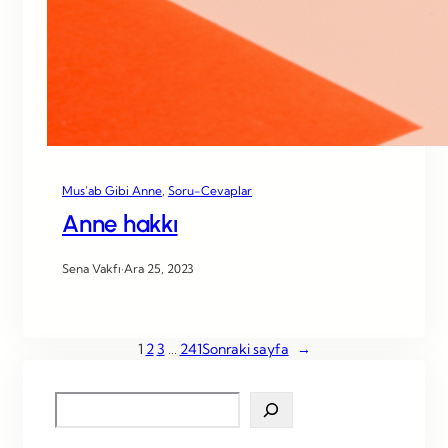
Mus’ab Gibi Anne
, 
Soru-Cevaplar
Anne hakkı
Sena Vakfı
·
Ara 25, 2023
1
2
3
…
241
Sonraki sayfa
→
S
e
a