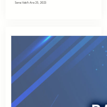
Sena Vakfı
·
Ara 25, 2023