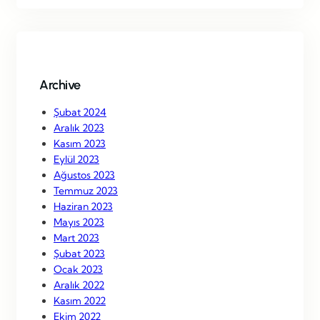
r
c
h
Archive
Şubat 2024
Aralık 2023
Kasım 2023
Eylül 2023
Ağustos 2023
Temmuz 2023
Haziran 2023
Mayıs 2023
Mart 2023
Şubat 2023
Ocak 2023
Aralık 2022
Kasım 2022
Ekim 2022