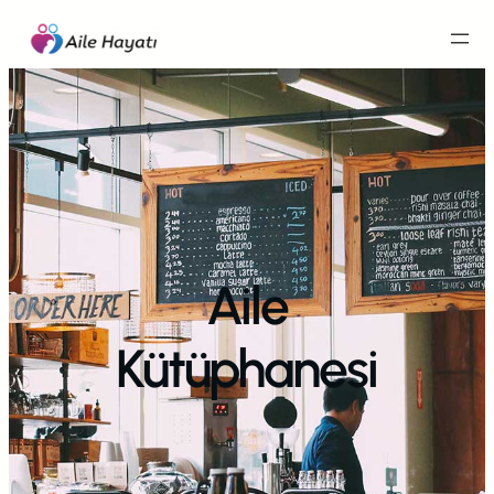
İçeriğe
geç
Aile
Kütüphanesi