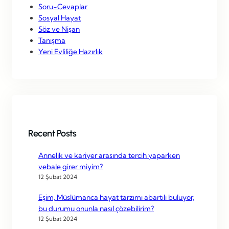
Soru-Cevaplar
Sosyal Hayat
Söz ve Nişan
Tanışma
Yeni Evliliğe Hazırlık
Recent Posts
Annelik ve kariyer arasında tercih yaparken
vebale girer miyim?
12 Şubat 2024
Eşim, Müslümanca hayat tarzımı abartılı buluyor,
bu durumu onunla nasıl çözebilirim?
12 Şubat 2024