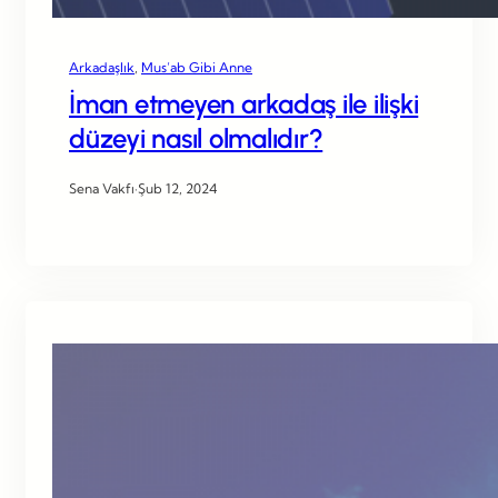
Arkadaşlık
, 
Mus’ab Gibi Anne
İman etmeyen arkadaş ile ilişki
düzeyi nasıl olmalıdır?
Sena Vakfı
·
Şub 12, 2024