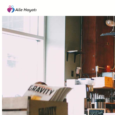
İçeriğe
geç