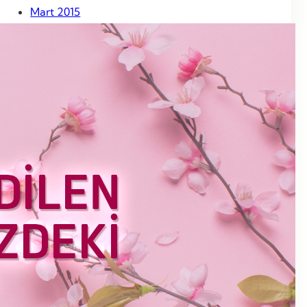
Mart 2015
Şubat 2015
Ocak 2015
Aralık 2014
Kasım 2014
Ekim 2014
Eylül 2014
Ağustos 2014
Temmuz 2014
Haziran 2014
Mayıs 2014
Nisan 2014
Mart 2014
Haziran 2013
Mayıs 2013
Nisan 2013
Mart 2013
Şubat 2013