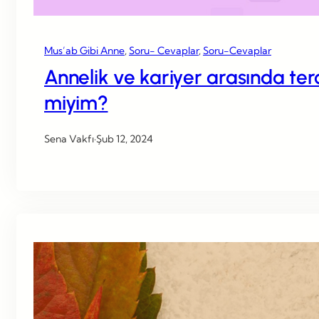
Mus’ab Gibi Anne
, 
Soru- Cevaplar
, 
Soru-Cevaplar
Annelik ve kariyer arasında te
miyim?
Sena Vakfı
·
Şub 12, 2024