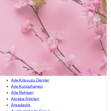
Ocak 2013
Aralık 2012
Kasım 2012
Ocak 2012
Categories
Aile Hayatı
Aile Kılavuzu Dersler
Aile Kütüphanesi
Aile Rehberi
Akraba İlişkileri
Arkadaşlık
Ayrılık Halinde Çocuk