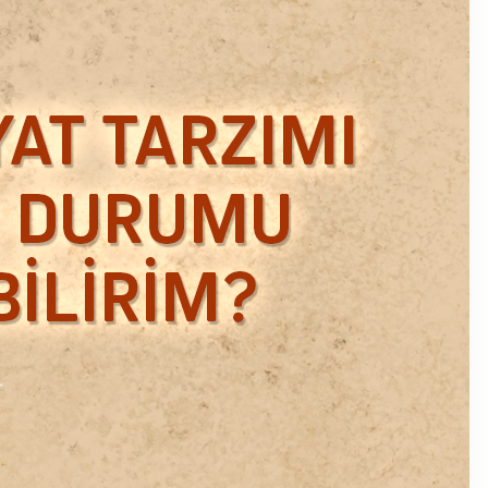
Ekim 2018
Eylül 2018
Mart 2018
Şubat 2018
Ocak 2018
Aralık 2017
Kasım 2017
Ekim 2017
Eylül 2017
Ağustos 2017
Temmuz 2017
Haziran 2017
Mayıs 2017
Nisan 2017
Ocak 2017
Aralık 2016
Kasım 2016
Ekim 2016