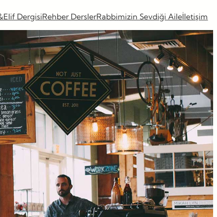
&Elif Dergisi
Rehber Dersler
Rabbimizin Sevdiği Aile
İletişim