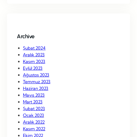
r
c
h
Archive
Şubat 2024
Aralık 2023
Kasım 2023
Eylül 2023
Ağustos 2023
Temmuz 2023
Haziran 2023
Mayıs 2023
Mart 2023
Şubat 2023
Ocak 2023
Aralık 2022
Kasım 2022
Ekim 2022