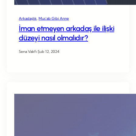
Arkadaşlık
, 
Mus’ab Gibi Anne
İman etmeyen arkadaş ile ilişki
düzeyi nasıl olmalıdır?
Sena Vakfı
·
Şub 12, 2024