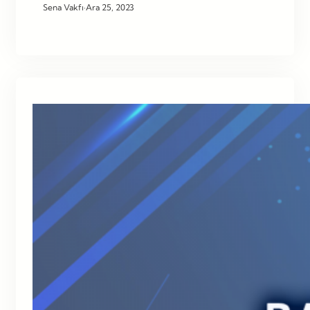
Sena Vakfı
·
Ara 25, 2023