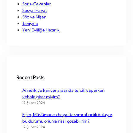
Soru-Cevaplar
Sosyal Hayat
Söz ve Nişan
Tanışma
Yeni Evliliğe Hazırlık
Recent Posts
Annelik ve kariyer arasında tercih yaparken
vebale girer miyim?
12 Şubat 2024
Eşim, Müslümanca hayat tarzımı abartılı buluyor,
bu durumu onunla nasıl çözebilirim?
12 Şubat 2024