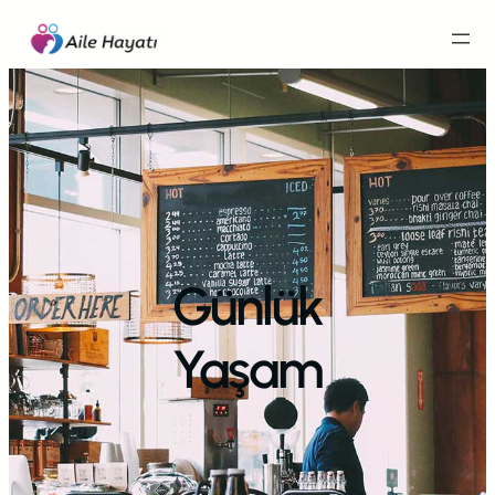
İçeriğe
geç
Günlük
Yaşam