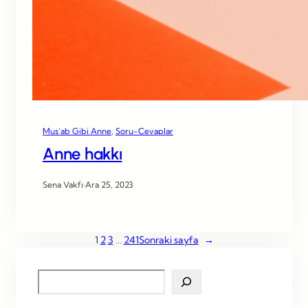
Mus’ab Gibi Anne
, 
Soru-Cevaplar
Anne hakkı
Sena Vakfı
·
Ara 25, 2023
1
2
3
…
241
Sonraki sayfa
→
S
e
a