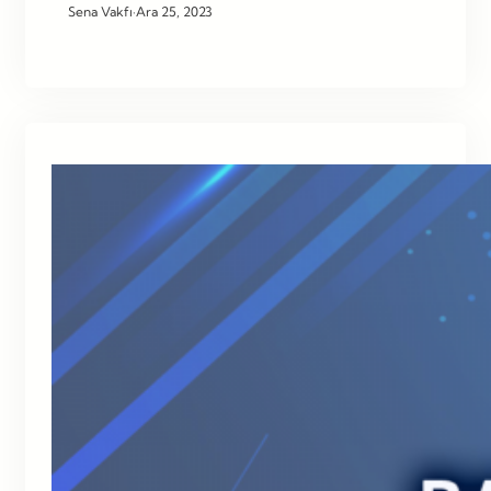
Sena Vakfı
·
Ara 25, 2023