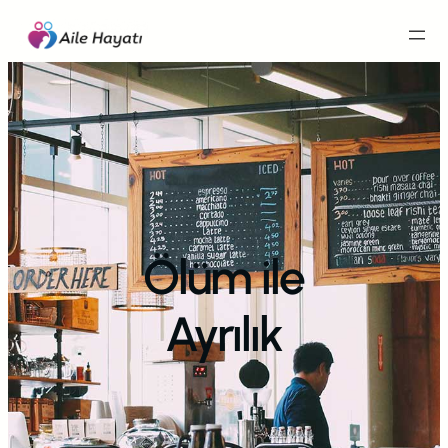
İçeriğe
geç
Ölüm ile
Ayrılık