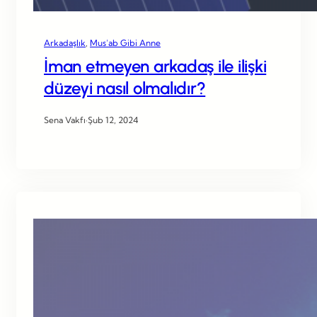
Arkadaşlık
, 
Mus’ab Gibi Anne
İman etmeyen arkadaş ile ilişki
düzeyi nasıl olmalıdır?
Sena Vakfı
·
Şub 12, 2024