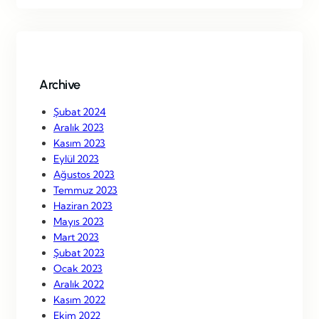
r
c
h
Archive
Şubat 2024
Aralık 2023
Kasım 2023
Eylül 2023
Ağustos 2023
Temmuz 2023
Haziran 2023
Mayıs 2023
Mart 2023
Şubat 2023
Ocak 2023
Aralık 2022
Kasım 2022
Ekim 2022