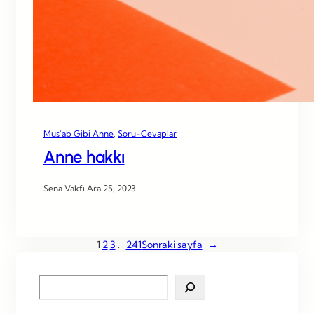
Mus’ab Gibi Anne
, 
Soru-Cevaplar
Anne hakkı
Sena Vakfı
·
Ara 25, 2023
1
2
3
…
241
Sonraki sayfa
→
S
e
a