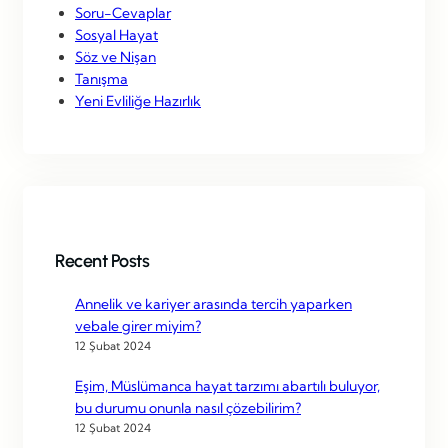
Soru-Cevaplar
Sosyal Hayat
Söz ve Nişan
Tanışma
Yeni Evliliğe Hazırlık
Recent Posts
Annelik ve kariyer arasında tercih yaparken
vebale girer miyim?
12 Şubat 2024
Eşim, Müslümanca hayat tarzımı abartılı buluyor,
bu durumu onunla nasıl çözebilirim?
12 Şubat 2024