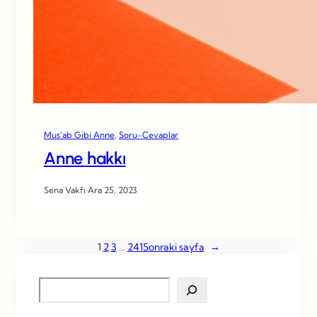
Mus’ab Gibi Anne
, 
Soru-Cevaplar
Anne hakkı
Sena Vakfı
·
Ara 25, 2023
1
2
3
…
241
Sonraki sayfa
→
S
e
a