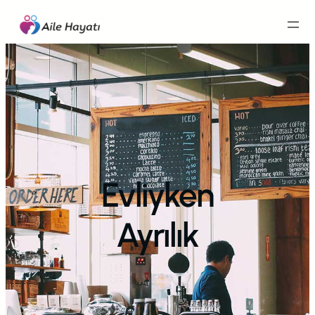
İçeriğe
geç
Evliyken
Ayrılık