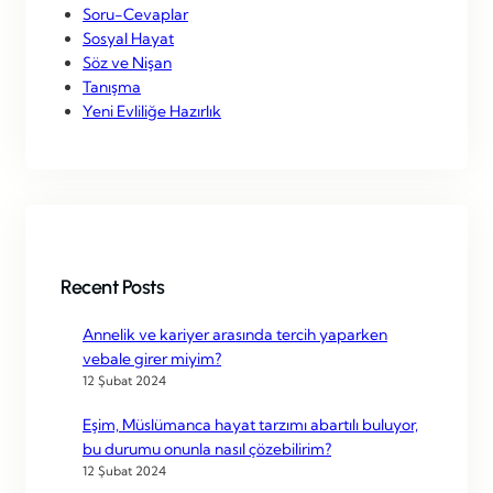
Soru-Cevaplar
Sosyal Hayat
Söz ve Nişan
Tanışma
Yeni Evliliğe Hazırlık
Recent Posts
Annelik ve kariyer arasında tercih yaparken
vebale girer miyim?
12 Şubat 2024
Eşim, Müslümanca hayat tarzımı abartılı buluyor,
bu durumu onunla nasıl çözebilirim?
12 Şubat 2024