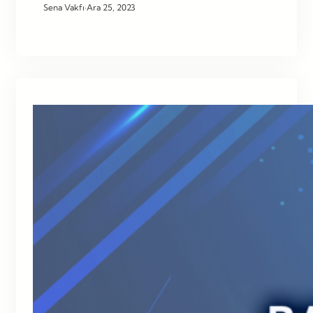
Sena Vakfı
·
Ara 25, 2023