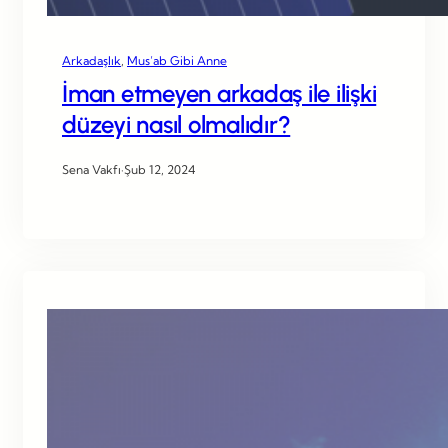
Arkadaşlık
, 
Mus’ab Gibi Anne
İman etmeyen arkadaş ile ilişki
düzeyi nasıl olmalıdır?
Sena Vakfı
·
Şub 12, 2024