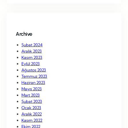
r
c
h
Archive
Şubat 2024
Aralık 2023
Kasım 2023
Eylül 2023
Ağustos 2023
Temmuz 2023
Haziran 2023
Mayıs 2023
Mart 2023
Şubat 2023
Ocak 2023
Aralık 2022
Kasım 2022
Ekim 2022