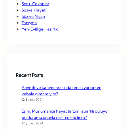
Soru-Cevaplar
Sosyal Hayat
Söz ve Nişan
Tanışma
Yeni Evliliğe Hazırlık
Recent Posts
Annelik ve kariyer arasında tercih yaparken
vebale girer miyim?
12 Şubat 2024
Eşim, Müslümanca hayat tarzımı abartılı buluyor,
bu durumu onunla nasıl çözebilirim?
12 Şubat 2024