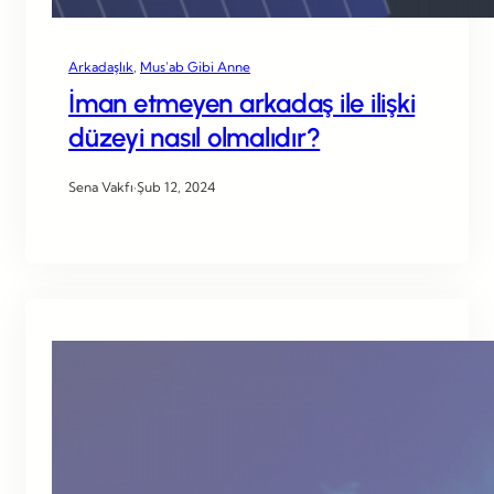
Arkadaşlık
, 
Mus’ab Gibi Anne
İman etmeyen arkadaş ile ilişki
düzeyi nasıl olmalıdır?
Sena Vakfı
·
Şub 12, 2024