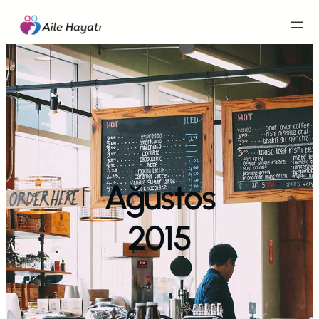
İçeriğe
geç
Ağustos
2015