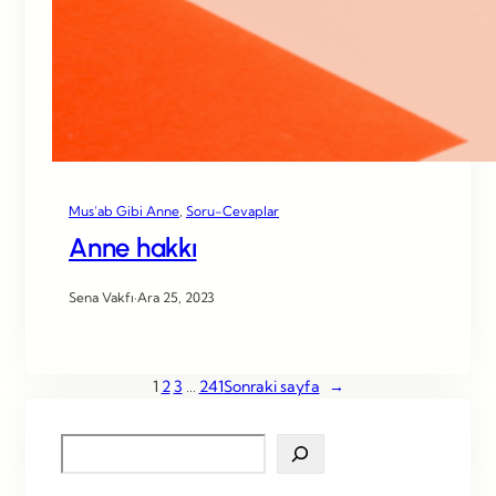
Mus’ab Gibi Anne
, 
Soru-Cevaplar
Anne hakkı
Sena Vakfı
·
Ara 25, 2023
1
2
3
…
241
Sonraki sayfa
→
S
e
a