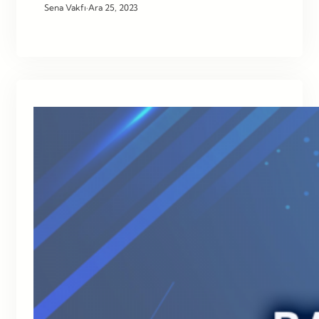
Sena Vakfı
·
Ara 25, 2023