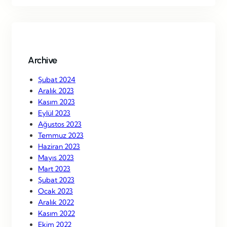
r
c
h
Archive
Şubat 2024
Aralık 2023
Kasım 2023
Eylül 2023
Ağustos 2023
Temmuz 2023
Haziran 2023
Mayıs 2023
Mart 2023
Şubat 2023
Ocak 2023
Aralık 2022
Kasım 2022
Ekim 2022