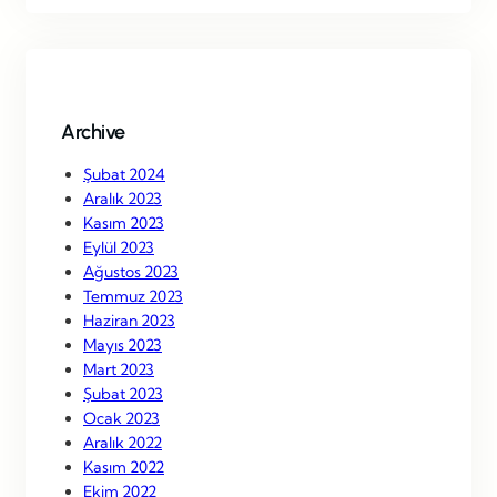
r
c
h
Archive
Şubat 2024
Aralık 2023
Kasım 2023
Eylül 2023
Ağustos 2023
Temmuz 2023
Haziran 2023
Mayıs 2023
Mart 2023
Şubat 2023
Ocak 2023
Aralık 2022
Kasım 2022
Ekim 2022