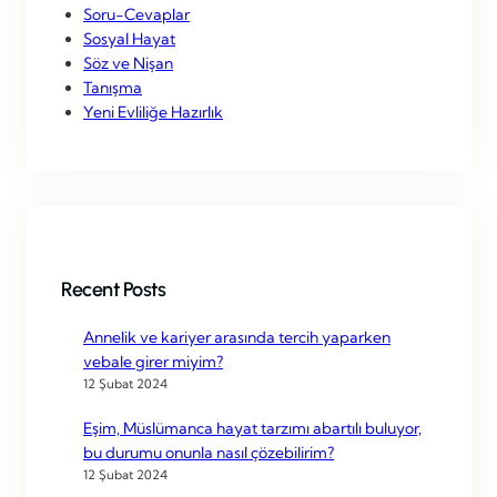
Soru-Cevaplar
Sosyal Hayat
Söz ve Nişan
Tanışma
Yeni Evliliğe Hazırlık
Recent Posts
Annelik ve kariyer arasında tercih yaparken
vebale girer miyim?
12 Şubat 2024
Eşim, Müslümanca hayat tarzımı abartılı buluyor,
bu durumu onunla nasıl çözebilirim?
12 Şubat 2024