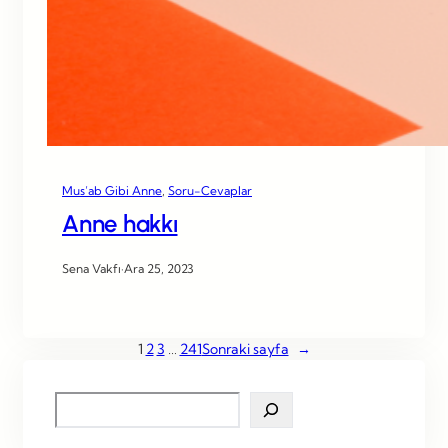
Mus’ab Gibi Anne
, 
Soru-Cevaplar
Anne hakkı
Sena Vakfı
·
Ara 25, 2023
1
2
3
…
241
Sonraki sayfa
→
S
e
a