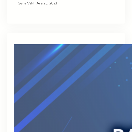
Sena Vakfı
·
Ara 25, 2023