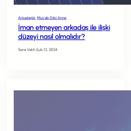
Arkadaşlık
, 
Mus’ab Gibi Anne
İman etmeyen arkadaş ile ilişki
düzeyi nasıl olmalıdır?
Sena Vakfı
·
Şub 12, 2024