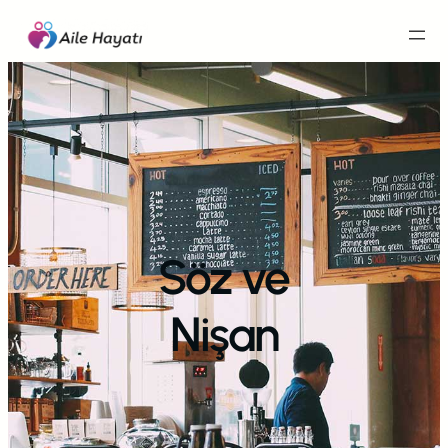
İçeriğe
geç
Söz ve
Nişan