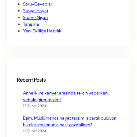
Soru-Cevaplar
Sosyal Hayat
Söz ve Nişan
Tanışma
Yeni Evliliğe Hazırlık
Recent Posts
Annelik ve kariyer arasında tercih yaparken
vebale girer miyim?
12 Şubat 2024
Eşim, Müslümanca hayat tarzımı abartılı buluyor,
bu durumu onunla nasıl çözebilirim?
12 Şubat 2024