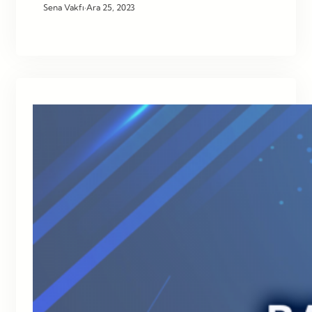
Sena Vakfı
·
Ara 25, 2023