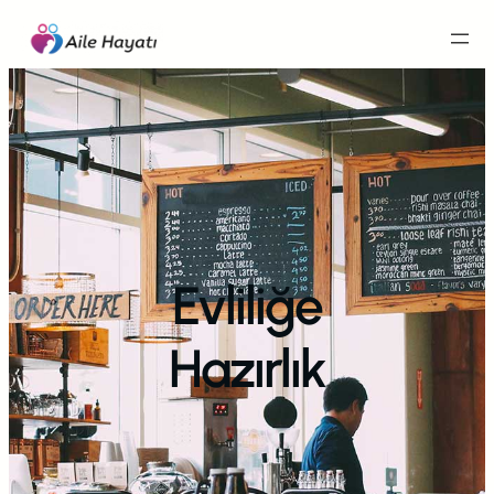
İçeriğe
geç
Evliliğe
Hazırlık