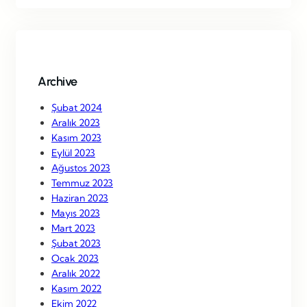
r
c
h
Archive
Şubat 2024
Aralık 2023
Kasım 2023
Eylül 2023
Ağustos 2023
Temmuz 2023
Haziran 2023
Mayıs 2023
Mart 2023
Şubat 2023
Ocak 2023
Aralık 2022
Kasım 2022
Ekim 2022