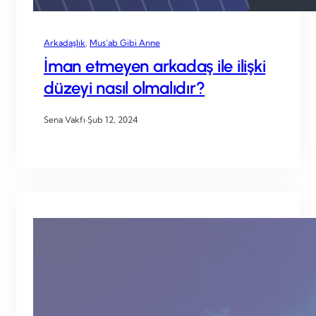
Arkadaşlık
, 
Mus’ab Gibi Anne
İman etmeyen arkadaş ile ilişki
düzeyi nasıl olmalıdır?
Sena Vakfı
·
Şub 12, 2024