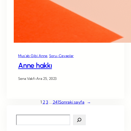
Mus’ab Gibi Anne
, 
Soru-Cevaplar
Anne hakkı
Sena Vakfı
·
Ara 25, 2023
1
2
3
…
241
Sonraki sayfa
→
S
e
a