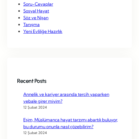
Soru-Cevaplar
Sosyal Hayat
Söz ve Nişan
Tanışma
Yeni Evliliğe Hazırlık
Recent Posts
Annelik ve kariyer arasında tercih yaparken
vebale girer miyim?
12 Şubat 2024
Eşim, Müslümanca hayat tarzımı abartılı buluyor,
bu durumu onunla nasıl çözebilirim?
12 Şubat 2024