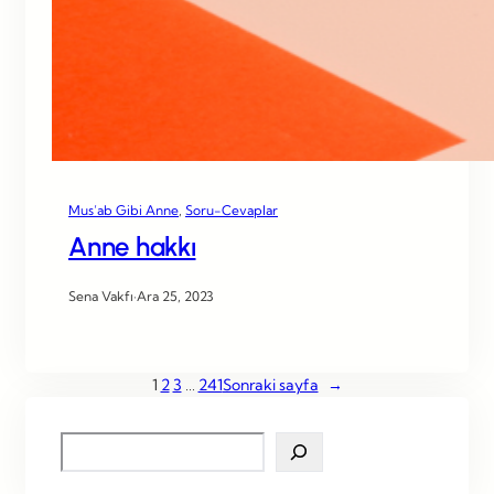
Mus’ab Gibi Anne
, 
Soru-Cevaplar
Anne hakkı
Sena Vakfı
·
Ara 25, 2023
1
2
3
…
241
Sonraki sayfa
→
S
e
a