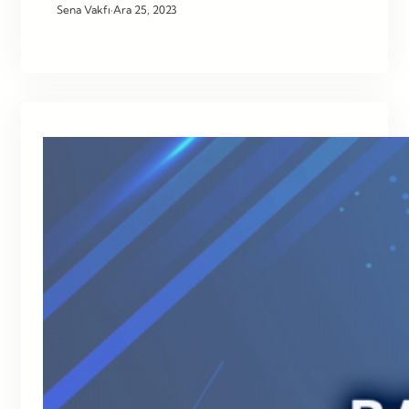
Sena Vakfı
·
Ara 25, 2023