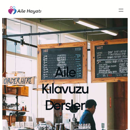
İçeriğe
geç
Aile
Kılavuzu
Dersler