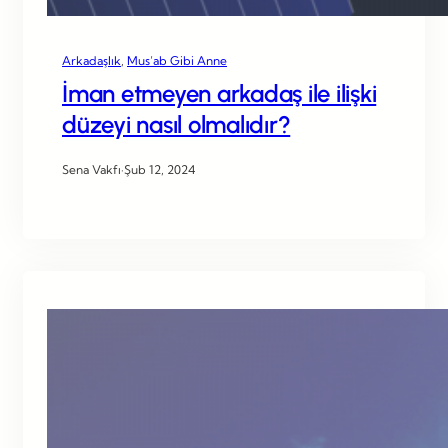
Arkadaşlık
, 
Mus’ab Gibi Anne
İman etmeyen arkadaş ile ilişki
düzeyi nasıl olmalıdır?
Sena Vakfı
·
Şub 12, 2024