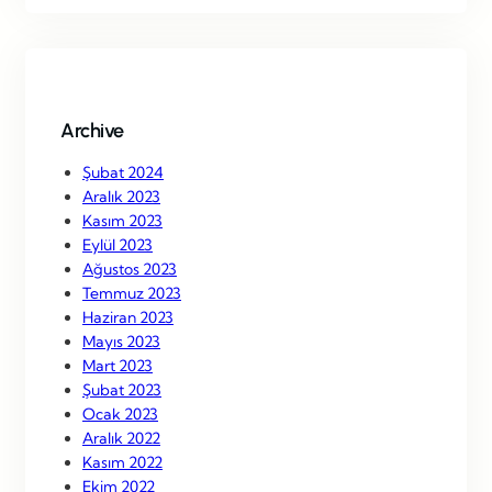
r
c
h
Archive
Şubat 2024
Aralık 2023
Kasım 2023
Eylül 2023
Ağustos 2023
Temmuz 2023
Haziran 2023
Mayıs 2023
Mart 2023
Şubat 2023
Ocak 2023
Aralık 2022
Kasım 2022
Ekim 2022