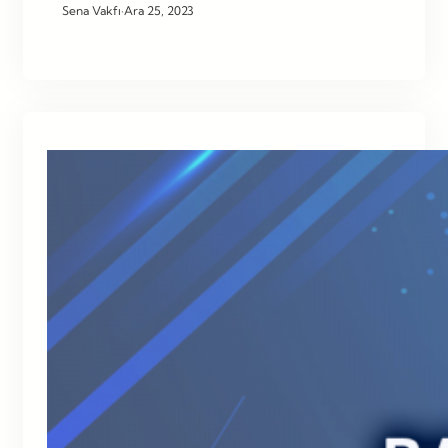
Sena Vakfı
·
Ara 25, 2023