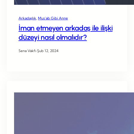
Arkadaşlık
, 
Mus’ab Gibi Anne
İman etmeyen arkadaş ile ilişki
düzeyi nasıl olmalıdır?
Sena Vakfı
·
Şub 12, 2024