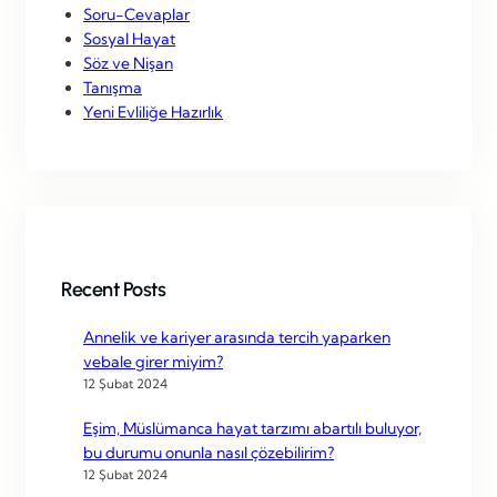
Soru-Cevaplar
Sosyal Hayat
Söz ve Nişan
Tanışma
Yeni Evliliğe Hazırlık
Recent Posts
Annelik ve kariyer arasında tercih yaparken
vebale girer miyim?
12 Şubat 2024
Eşim, Müslümanca hayat tarzımı abartılı buluyor,
bu durumu onunla nasıl çözebilirim?
12 Şubat 2024