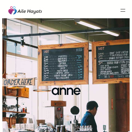
İçeriğe
geç
anne