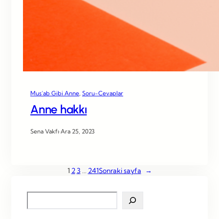
Mus’ab Gibi Anne
, 
Soru-Cevaplar
Anne hakkı
Sena Vakfı
·
Ara 25, 2023
1
2
3
…
241
Sonraki sayfa
→
S
e
a