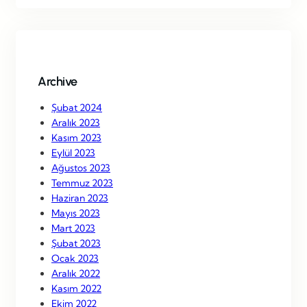
r
c
h
Archive
Şubat 2024
Aralık 2023
Kasım 2023
Eylül 2023
Ağustos 2023
Temmuz 2023
Haziran 2023
Mayıs 2023
Mart 2023
Şubat 2023
Ocak 2023
Aralık 2022
Kasım 2022
Ekim 2022