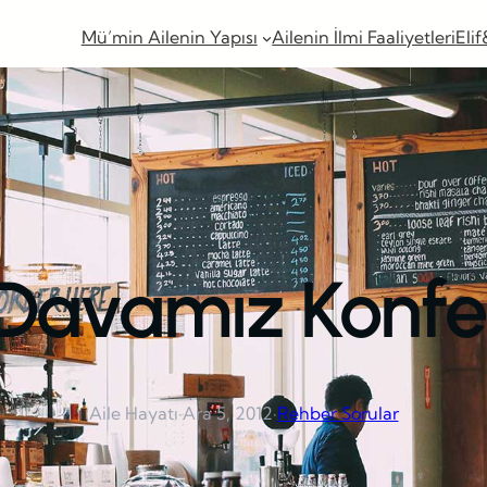
Mü’min Ailenin Yapısı
Ailenin İlmi Faaliyetleri
Elif
 Davamız Konfe
Aile Hayatı
·
Ara 5, 2012
·
Rehber Sorular