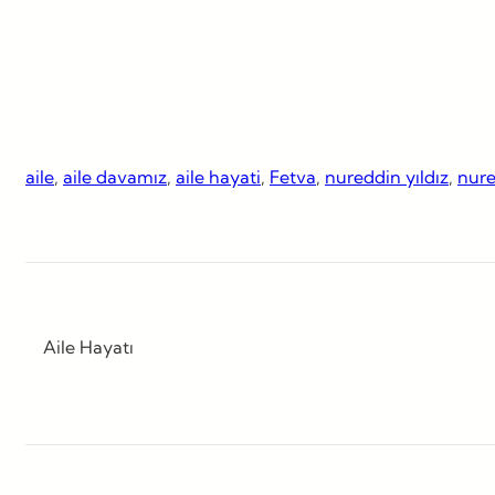
aile
, 
aile davamız
, 
aile hayati
, 
Fetva
, 
nureddin yıldız
, 
nure
Aile Hayatı