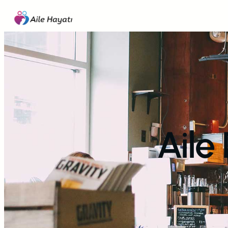
İçeriğe
geç
Aile