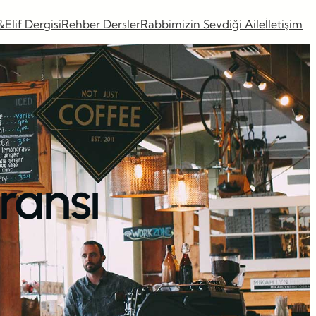
&Elif Dergisi
Rehber Dersler
Rabbimizin Sevdiği Aile
İletişim
ransı