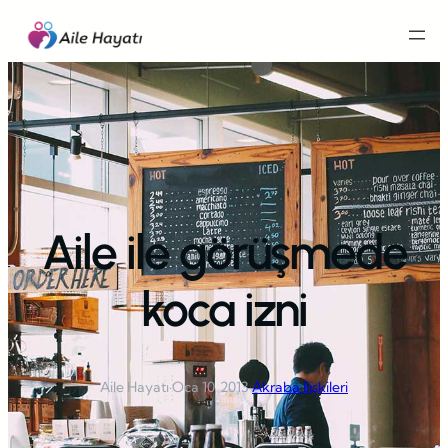
İçeriğe
geç
Aile ile görüşmede
koca izni
Aile Hayatı
·
Oca 10, 2013
·
Akraba İlişkileri