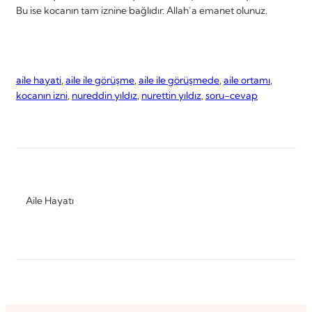
Bu ise kocanın tam iznine bağlıdır. Allah’a emanet olunuz.
aile hayati
, 
aile ile görüşme
, 
aile ile görüşmede
, 
aile ortamı
, 
kocanın izni
, 
nureddin yıldız
, 
nurettin yıldız
, 
soru-cevap
Aile Hayatı