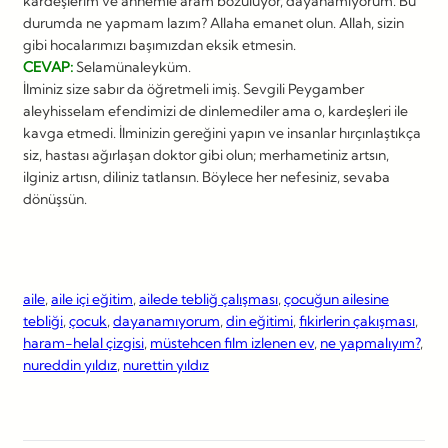
kardeşlerim ve annemle aram bozuluyor, dayanamıyorum. Bu
durumda ne yapmam lazım? Allaha emanet olun. Allah, sizin
gibi hocalarımızı başımızdan eksik etmesin.
CEVAP:
Selamünaleyküm.
İlminiz size sabır da öğretmeli imiş. Sevgili Peygamber
aleyhisselam efendimizi de dinlemediler ama o, kardeşleri ile
kavga etmedi. İlminizin gereğini yapın ve insanlar hırçınlaştıkça
siz, hastası ağırlaşan doktor gibi olun; merhametiniz artsın,
ilginiz artısn, diliniz tatlansın. Böylece her nefesiniz, sevaba
dönüşsün.
aile
, 
aile içi eğitim
, 
ailede tebliğ çalışması
, 
çocuğun ailesine
tebliği
, 
çocuk
, 
dayanamıyorum
, 
din eğitimi
, 
fikirlerin çakışması
, 
haram-helal çizgisi
, 
müstehcen film izlenen ev
, 
ne yapmalıyım?
, 
nureddin yıldız
, 
nurettin yıldız