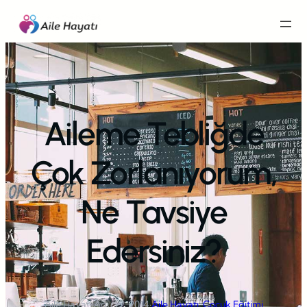
İçeriğe
geç
Aileme Tebliğde
Çok Zorlanıyorum,
Ne Tavsiye
Edersiniz?
Aile Hayatı
·
Ağu 22, 2014
·
Aile Hayatı
, 
Çocuk Eğitimi