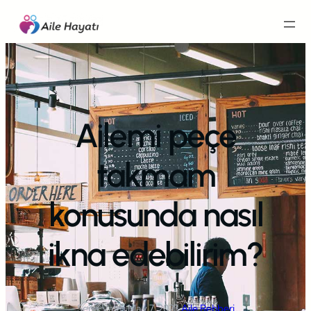
İçeriğe
geç
Ailemi peçe
takmam
konusunda nasıl
ikna edebilirim?
Sena Vakfı
·
May 7, 2023
·
Aile Rehberi