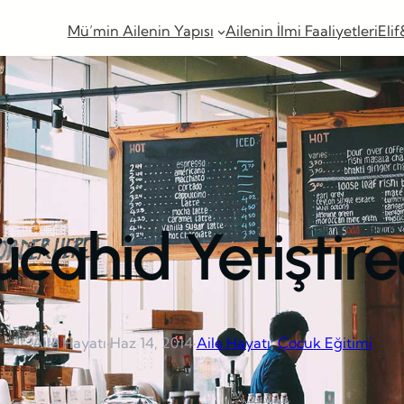
Mü’min Ailenin Yapısı
Ailenin İlmi Faaliyetleri
Elif
cahid Yetiştir
Aile Hayatı
·
Haz 14, 2014
·
Aile Hayatı
, 
Çocuk Eğitimi