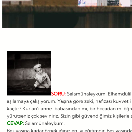
SORU:
Selamünaleyküm. Elhamdülillah
aşılamaya çalışıyorum. Yaşına göre zeki, hafızası kuvve
kaçtır? Kur’an’ı anne-babasından mı, bir hocadan mı öğre
yürütseniz çok seviniriz. Sizin gibi güvendiğimiz kişilerl
CEVAP:
Selamünaleyküm.
Beş yaşına kadar örnekliğiniz en iyi eğitimdir. Beş yaşın