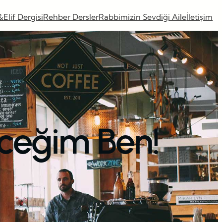
&Elif Dergisi
Rehber Dersler
Rabbimizin Sevdiği Aile
İletişim
eceğim Ben!