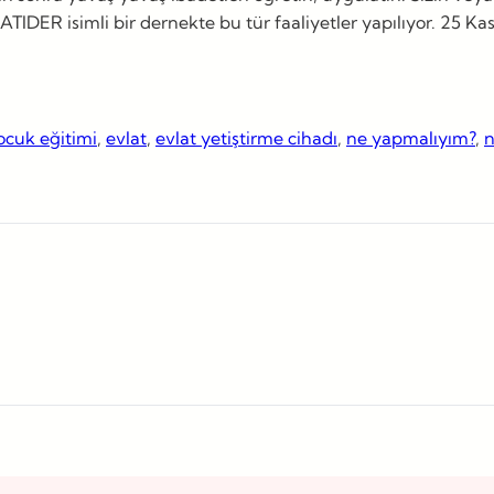
ATIDER isimli bir dernekte bu tür faaliyetler yapılıyor. 25 K
ocuk eğitimi
, 
evlat
, 
evlat yetiştirme cihadı
, 
ne yapmalıyım?
, 
n