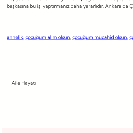
başkasına bu işi yaptırmanız daha yararlıdır. Ankara’da Ç
annelik
, 
çocuğum alim olsun
, 
çocuğum mücahid olsun
, 
ç
Aile Hayatı