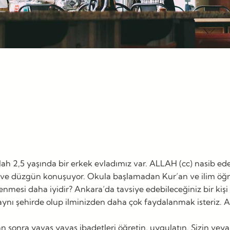
 2,5 yaşında bir erkek evladımız var. ALLAH (cc) nasib eder
tli ve düzgün konuşuyor. Okula başlamadan Kur’an ve ilim öğ
nmesi daha iyidir? Ankara’da tavsiye edebileceğiniz bir kişi
e aynı şehirde olup ilminizden daha çok faydalanmak isteriz. A
dan sonra yavaş yavaş ibadetleri öğretin, uygulatın. Sizin ve