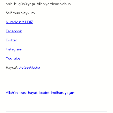
anla, bugünü yaşa. Allah yardımcın olsun.
Selâmun aleyküm.
Nureddin YILDIZ
Facebook
Twitter
Instagram
YouTube
Kaynak:
Fetva Meclisi
Allah’ın rızası
, 
hayat
, 
ibadet
, 
imtihan
, 
yaşam