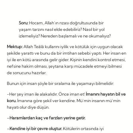
Soru:
Hocam, Allah’ın rızası doğrultusunda bir
yaşam tarzını nasıl elde edebiliriz? Nasıl bir yol
izlemeliyiz? Nereden başlamalı ve ne okumalıyız?
Mektup:
Allah Teâlâ kullarını iyilik ve kötülük için uygun olacak
şekilde yarattı ve bunu da bir imtihan sebebi yaptı. Her insan en
iyi ile en kötü arasında gelir gider. Kişinin kendini kontrol etmesi,
nefsine hakim olması, şeytana karşı mücadele etmeyi bilmesi
de sonucunu hazırlar.
Bunun için insan şöyle bir sıralama ile yaşamayı bilmelidir:
-Her şey iman ile alakalıdır. Önce iman et!
İmanını hayatın bil ve
koru.
İmanına göre şekil ver kendine. Mü’min insanın mü’min
hayatı olur diye düşün.
–
Haramlardan kaç ve farzları yerine getir.
–
Kendine iyi bir çevre oluştur.
Kötülerin ortasında iyi