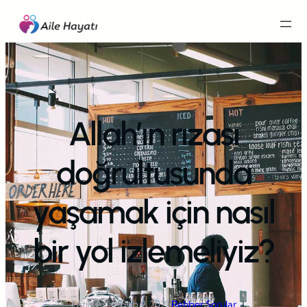
İçeriğe
geç
Allah’ın rızası
doğrultusunda
yaşamak için nasıl
bir yol izlemeliyiz?
Fatih Aslan
·
Şub 9, 2021
·
Rehber Sorular