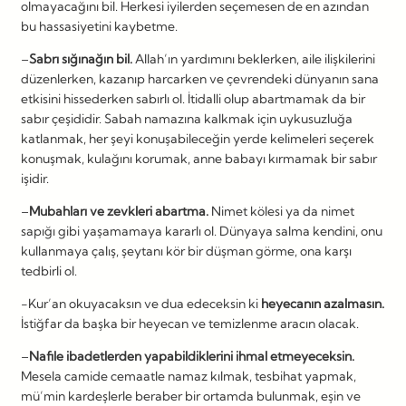
olmayacağını bil. Herkesi iyilerden seçemesen de en azından
bu hassasiyetini kaybetme.
–
Sabrı sığınağın bil.
Allah’ın yardımını beklerken, aile ilişkilerini
düzenlerken, kazanıp harcarken ve çevrendeki dünyanın sana
etkisini hissederken sabırlı ol. İtidalli olup abartmamak da bir
sabır çeşididir. Sabah namazına kalkmak için uykusuzluğa
katlanmak, her şeyi konuşabileceğin yerde kelimeleri seçerek
konuşmak, kulağını korumak, anne babayı kırmamak bir sabır
işidir.
–
Mubahları ve zevkleri abartma.
Nimet kölesi ya da nimet
sapığı gibi yaşamamaya kararlı ol. Dünyaya salma kendini, onu
kullanmaya çalış, şeytanı kör bir düşman görme, ona karşı
tedbirli ol.
-Kur’an okuyacaksın ve dua edeceksin ki
heyecanın azalmasın.
İstiğfar da başka bir heyecan ve temizlenme aracın olacak.
–
Nafile ibadetlerden yapabildiklerini ihmal etmeyeceksin.
Mesela camide cemaatle namaz kılmak, tesbihat yapmak,
mü’min kardeşlerle beraber bir ortamda bulunmak, eşin ve