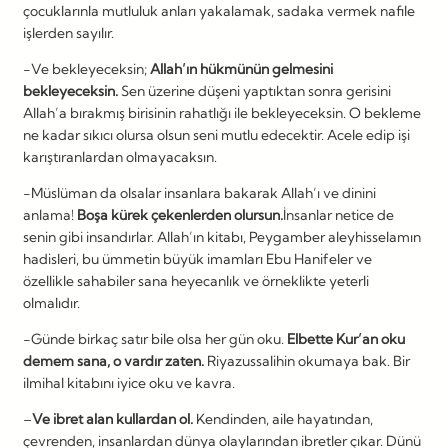
çocuklarınla mutluluk anları yakalamak, sadaka vermek nafile
işlerden sayılır.
-Ve bekleyeceksin;
Allah’ın hükmünün gelmesini
bekleyeceksin.
Sen üzerine düşeni yaptıktan sonra gerisini
Allah’a bırakmış birisinin rahatlığı ile bekleyeceksin. O bekleme
ne kadar sıkıcı olursa olsun seni mutlu edecektir. Acele edip işi
karıştıranlardan olmayacaksın.
-Müslüman da olsalar insanlara bakarak Allah’ı ve dinini
anlama!
Boşa kürek çekenlerden olursun.
İnsanlar netice de
senin gibi insandırlar. Allah’ın kitabı, Peygamber aleyhisselamın
hadisleri, bu ümmetin büyük imamları Ebu Hanifeler ve
özellikle sahabiler sana heyecanlık ve örneklikte yeterli
olmalıdır.
-Günde birkaç satır bile olsa her gün oku.
Elbette Kur’an oku
demem sana, o vardır zaten.
Riyazussalihin okumaya bak. Bir
ilmihal kitabını iyice oku ve kavra.
–
Ve ibret alan kullardan ol.
Kendinden, aile hayatından,
çevrenden, insanlardan dünya olaylarından ibretler çıkar. Dünü