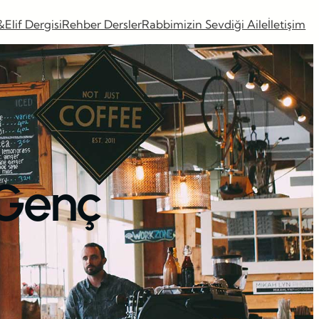
&Elif Dergisi
Rehber Dersler
Rabbimizin Sevdiği Aile
İletişim
 Genç