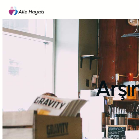
İçeriğe
geç
Arşı