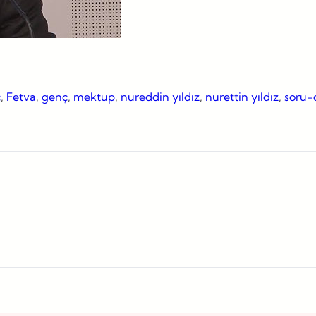
ç
, 
Fetva
, 
genç
, 
mektup
, 
nureddin yıldız
, 
nurettin yıldız
, 
soru-