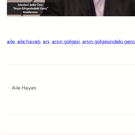
aile
, 
aile hayati
, 
arş
, 
arşın gölgesi
, 
arşın gölgesindeki gen
Aile Hayatı