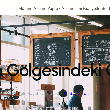
Mü’min Ailenin Yapısı
Ailenin İlmi Faaliyetleri
Elif
n Gölgesindeki
Aile Hayatı
·
Oca 19, 2013
·
Rehber Sorular