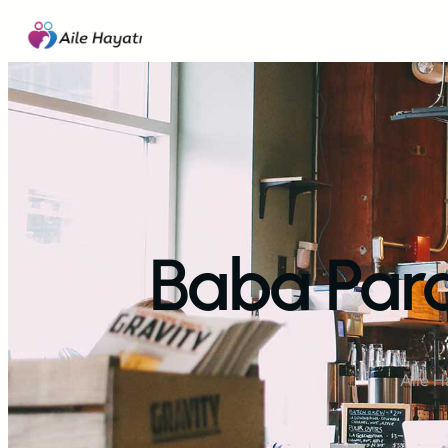
İçeriğe
geç
Baba Para
Aile H