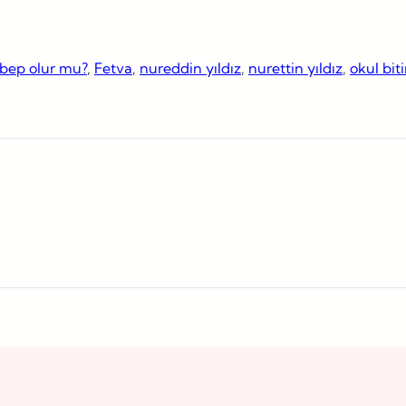
ebep olur mu?
, 
Fetva
, 
nureddin yıldız
, 
nurettin yıldız
, 
okul bit