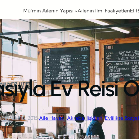
Mü’min Ailenin Yapısı
Ailenin İlmi Faaliyetleri
Elif
sıyla Ev Reisi 
ayatı
·
Eki 16, 2015
·
Aile Hayatı
, 
Akraba İlişkileri
, 
Evlilikte Sosya