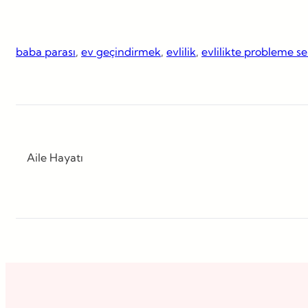
baba parası
, 
ev geçindirmek
, 
evlilik
, 
evlilikte probleme s
Aile Hayatı