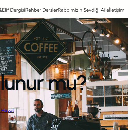
&Elif Dergisi
Rehber Dersler
Rabbimizin Sevdiği Aile
İletişim
Olunur mu?
l Hayat