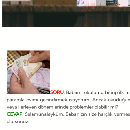
SORU:
Babam, okulumu bitirip ilk 
paramla evimi geçindirmek istiyorum. Ancak okuduğum i
veya ilerleyen dönemlerinde problemler olabilir mi?
CEVAP:
Selamünaleyküm. Babanızın size harçlık vermesi si
olursunuz.