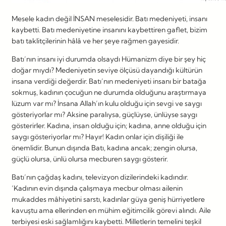
Mesele kadın değil İNSAN meselesidir. Batı medeniyeti, insanı
kaybetti. Batı medeniyetine insanını kaybettiren gaflet, bizim
batı taklitçilerinin hâlâ ve her şeye rağmen gayesidir.
Batı’nın insanı iyi durumda olsaydı Hümanizm diye bir şey hiç
doğar mıydı? Medeniyetin seviye ölçüsü dayandığı kültürün
insana verdiği değerdir. Batı’nın medeniyeti insanı bir batağa
sokmuş, kadının çocuğun ne durumda olduğunu araştırmaya
lüzum var mı? İnsana Allah’ın kulu olduğu için sevgi ve saygı
gösteriyorlar mı? Aksine paralıysa, güçlüyse, ünlüyse saygı
gösterirler. Kadına, insan olduğu için; kadına, anne olduğu için
saygı gösteriyorlar mı? Hayır! Kadın onlar için dişiliği ile
önemlidir. Bunun dışında Batı, kadına ancak; zengin olursa,
güçlü olursa, ünlü olursa mecburen saygı gösterir.
Batı’nın çağdaş kadını, televizyon dizilerindeki kadındır.
‘Kadının evin dışında çalışmaya mecbur olması ailenin
mukaddes mâhiyetini sarstı, kadınlar güya geniş hürriyetlere
kavuştu ama ellerinden en mühim eğitimcilik görevi alındı. Aile
terbiyesi eski sağlamlığını kaybetti. Milletlerin temelini teşkil