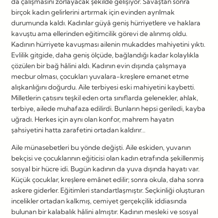
da çalışmasını zorlayacak şekilde gelişiyor. Savaştan sonra
birçok kadın gelirlerini artırmak için evinden ayrılmak
durumunda kaldı. Kadınlar güyâ geniş hürriyetlere ve haklara
kavuştu ama ellerinden eğitimcilik görevi de alınmış oldu.
Kadının hürriyete kavuşması ailenin mukaddes mahiyetini yıktı.
Evlilik gitgide, daha geniş ölçüde, bağlandığı kadar kolaylıkla
çözülen bir bağ hâlini aldı. Kadının evin dışında çalışmaya
mecbur olması, çocukları yuvalara-kreşlere emanet etme
alışkanlığını doğurdu. Aile terbiyesi eski mahiyetini kaybetti.
Milletlerin çatısını teşkil eden orta sınıflarda gelenekler, ahlak,
terbiye, ailede muhafaza edilirdi. Bunların hepsi geriledi, kayba
uğradı. Herkes için aynı olan konfor, mahrem hayatın
şahsiyetini hatta zarafetini ortadan kaldırır…
Aile münasebetleri bu yönde değişti. Aile eskiden, yuvanın
bekçisi ve çocuklarının eğiticisi olan kadın etrafında şekillenmiş
sosyal bir hücre idi. Bugün kadının da yuva dışında hayatı var.
Küçük çocuklar, kreşlere emânet edilir; sonra okula, daha sonra
askere giderler. Eğitimleri standartlaşmıştır. Seçkinliği oluşturan
incelikler ortadan kalkmış, cemiyet gerçekçilik iddiasında
bulunan bir kalabalık hâlini almıştır. Kadının mesleki ve sosyal