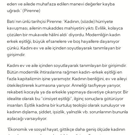
eden ve ailede muhafaza edilen manevi değerler kayba
uğradı.’ (Pirenne)
Batı’nın ünlü tarihçisi Pirenne: ‘Kadının, (sözde) hürriyete
kavuşması, ailenin mukaddes mahiyetini yıktı. Evlilik, kolayca
çözülen bir mukavele hâlini aldı’ diyordu. Modernliğin kadın
erkek eşitliği, büyük efsanelere ve boş hayallere dayanıyor
çünkü. Kadını ev ve aile içinden soyutlayarak tanımlayan bir
girişimdir.
Kadını ev ve aile içinden soyutlayarak tanımlayan bir girişimdir.
Bütün modernlik ihtiraslarına rağmen kadın-erkek eşitliği en
fazla kapitalizmin işine yaramıştır. Kadının benliğini, ev ve aileyi
ötekileştirerek kurmasına yarıyor. Anneliği tasfiyeye yarıyor,
rekabeti kocayla ya da erkekle yapmaya davetiye çıkarıyor. Bir
idealite olarak bu “cinsiyet eşitliği”, ilginç sonuçlara götürüyor
insanları. Eşitlik kadına bir kurtuluş teolojisi olarak sunuluyor ve
kadının dışlama, şiddet, işsizlik, yalnızlık vb. sorunlarının bununla
aşılacağı varsayılıyor.
‘Ekonomik ve sosyal hayat, gittikçe daha geniş ölçüde kadının