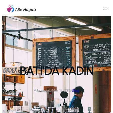
İçeriğe
geç
BATI’DA KADIN
Aile Hayatı
·
Mar 18, 2015
·
Blog