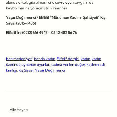
alanda erkek gibi olması, onu çevreleyen saygının da
kaybolmasına yol açmıştır.’ (Pirenne)
Yaşar Değirmenci / ElifElif “Müslüman Kadının Şahsiyeti” Kış
Sayısı (2015-1436)
Elifelif İrt: (0212) 616 49 17 – 0542 482 56 76
batı medeniyeti
, 
batıda kadın
, 
Elifelif dergisi
, 
kadın
, 
kadın
üzerinde oynanan oyunlar
, 
kadına verilen değer
, 
kadının asli
kimliği
, 
Kış Sayısı
, 
Yaşar Değirmenci
Aile Hayatı