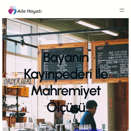
İçeriğe
geç
Bayanın
Kayınpederi İle
Mahremiyet
Ölçüsü
Aile Hayatı
·
May 16, 2013
·
Akraba İlişkileri