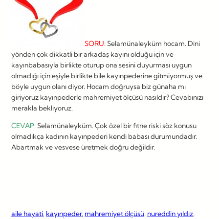
SORU:
Selamünaleyküm hocam. Dini
yönden çok dikkatli bir arkadaş kayını olduğu için ve
kayınbabasıyla birlikte oturup ona sesini duyurması uygun
olmadığı için eşiyle birlikte bile kayınpederine gitmiyormuş ve
böyle uygun olanı diyor. Hocam doğruysa biz günaha mı
giriyoruz kayınpederle mahremiyet ölçüsü nasıldır? Cevabınızı
merakla bekliyoruz.
CEVAP:
Selamünaleyküm. Çok özel bir fitne riski söz konusu
olmadıkça kadının kayınpederi kendi babası durumundadır.
Abartmak ve vesvese üretmek doğru değildir.
aile hayati
, 
kayınpeder
, 
mahremiyet ölçüsü
, 
nureddin yıldız
, 