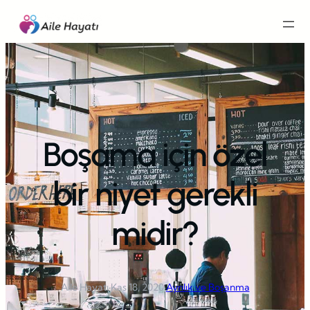
İçeriğe
geç
Boşama için özel
bir niyet gerekli
midir?
Aile Hayatı
·
Kas 18, 2020
·
Ayrılık ve Boşanma