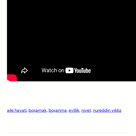
aile hayati
, 
boşamak
, 
boşanma
, 
evlilik
, 
niyet
, 
nureddin yıldız