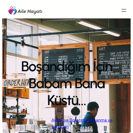
İçeriğe
geç
Boşandığım İçin
Babam Bana
Küstü…
Aile
Mar 12,
Ayrılık ve Boşanma
, 
Boşanma ve
·
·
Hayatı
2016
Sonuçları