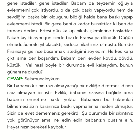
gene istediler, gene istediler. Babam da teyzemin oğluyla
evlenmemi çok istiyordu, o da çok baskı yapıyordu hem de
sevdiğim başka biri olduğunu bildiği halde bana baskı yapıp
evlenmemi istedi. Bir gece beni o kadar bunalttılar ki ben de
tamam dedim. Ertesi gün kalkıp nikah işlemlerine başladılar.
Nikah kıyıldı aynı gün içinde biz de Fransa’ya döndük. Düğün
olmadı. Sonraki yıl olacaktı, sadece nikahımız olmuştu. Ben de
Fıransaya gelince boşanmak istediğimi söyledim. Herkes karşı
çıktı ama ben boşandım. Babam beni evden kovdu, dövdü,
küstük… Vel hasıl böyle bir durumda evli kalsaydım, bunun
günahı ne olurdu?
CEVAP:
Selamünaleyküm.
Bir babanın kızının razı olmayacağı bir evliliğe diretmesi dinen
caiz olmayan bir iştir. Evlilik, babanın rızasına bağlıdır ama
babanın emretme hakkı yoktur. Babanızın bu hükümleri
bilmemesi sizin kararınıza baskı yapmalarına neden olmuştur.
Sizin de evet dememeniz gerekirdi. Şu durumda bir sıkıntınız
yok görünüyor ama ne edin edin babanızın duasını alın.
Hayatınızın bereketi kaybolur.