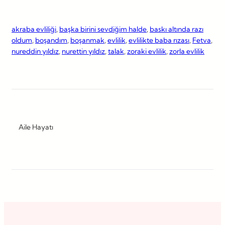
akraba evliliği
, 
başka birini sevdiğim halde
, 
baskı altında razı
oldum
, 
boşandım
, 
boşanmak
, 
evlilik
, 
evlilikte baba rızası
, 
Fetva
, 
nureddin yıldız
, 
nurettin yıldız
, 
talak
, 
zoraki evlilik
, 
zorla evlilik
Aile Hayatı