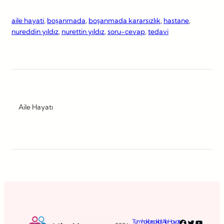
aile hayati
, 
boşanmada
, 
boşanmada kararsızlık
, 
hastane
, 
nureddin yıldız
, 
nurettin yıldız
, 
soru-cevap
, 
tedavi
Aile Hayatı
Facebook
Twitter
YouTub
Tüm hakları saklıdır. Aile Hayatı