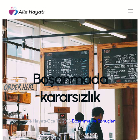
İçeriğe
geç
Boşanmada
kararsızlık
Aile Hayatı
·
Oca 10, 2013
·
Boşanma ve Sonuçları