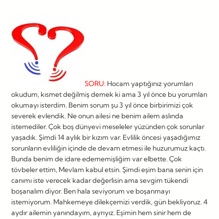
SORU:
Hocam yaptığınız yorumları
okudum, kısmet değilmiş demek ki ama 3 yıl önce bu yorumları
okumayı isterdim. Benim sorum şu 3 yıl önce birbirimizi çok
severek evlendik. Ne onun ailesi ne benim ailem aslında
istemediler. Çok boş dünyevi meseleler yüzünden çok sorunlar
yaşadık. Şimdi 14 aylık bir kızım var. Evlilik öncesi yaşadığımız
sorunların evliliğin içinde de devam etmesi ile huzurumuz kaçtı.
Bunda benim de idare edememişliğim var elbette. Çok
tövbeler ettim, Mevlam kabul etsin. Şimdi eşim bana senin için
canımı iste verecek kadar değerlisin ama sevgim tükendi
boşanalım diyor. Ben hala seviyorum ve boşanmayı
istemiyorum. Mahkemeye dilekçemizi verdik, gün bekliyoruz. 4
aydır ailemin yanındayım, ayrıyız. Eşimin hem sinir hem de