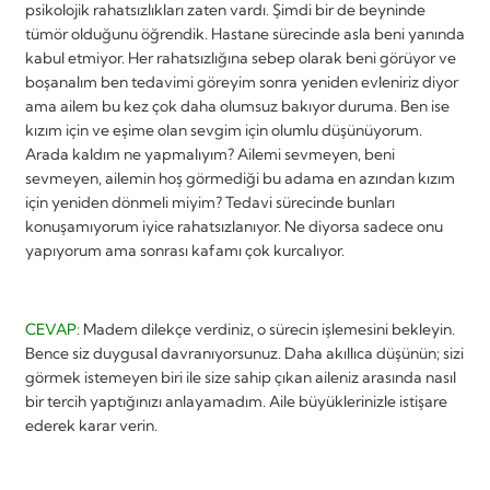
psikolojik rahatsızlıkları zaten vardı. Şimdi bir de beyninde
tümör olduğunu öğrendik. Hastane sürecinde asla beni yanında
kabul etmiyor. Her rahatsızlığına sebep olarak beni görüyor ve
boşanalım ben tedavimi göreyim sonra yeniden evleniriz diyor
ama ailem bu kez çok daha olumsuz bakıyor duruma. Ben ise
kızım için ve eşime olan sevgim için olumlu düşünüyorum.
Arada kaldım ne yapmalıyım? Ailemi sevmeyen, beni
sevmeyen, ailemin hoş görmediği bu adama en azından kızım
için yeniden dönmeli miyim? Tedavi sürecinde bunları
konuşamıyorum iyice rahatsızlanıyor. Ne diyorsa sadece onu
yapıyorum ama sonrası kafamı çok kurcalıyor.
CEVAP:
Madem dilekçe verdiniz, o sürecin işlemesini bekleyin.
Bence siz duygusal davranıyorsunuz. Daha akıllıca düşünün; sizi
görmek istemeyen biri ile size sahip çıkan aileniz arasında nasıl
bir tercih yaptığınızı anlayamadım. Aile büyüklerinizle istişare
ederek karar verin.