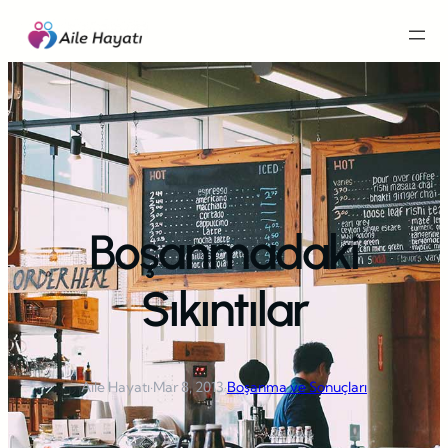
İçeriğe
geç
Boşanmadaki
Sıkıntılar
Aile Hayatı
·
Mar 8, 2013
·
Boşanma ve Sonuçları