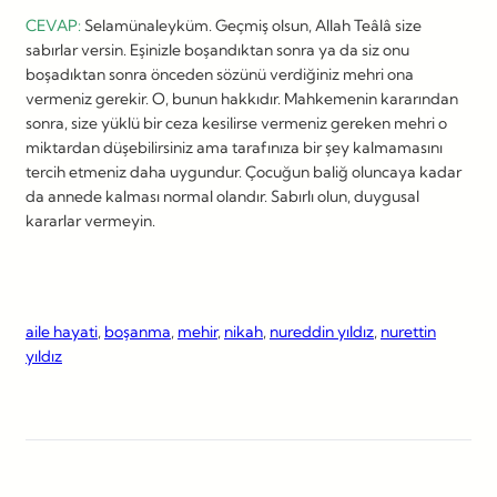
CEVAP:
Selamünaleyküm. Geçmiş olsun, Allah Teâlâ size
sabırlar versin. Eşinizle boşandıktan sonra ya da siz onu
boşadıktan sonra önceden sözünü verdiğiniz mehri ona
vermeniz gerekir. O, bunun hakkıdır. Mahkemenin kararından
sonra, size yüklü bir ceza kesilirse vermeniz gereken mehri o
miktardan düşebilirsiniz ama tarafınıza bir şey kalmamasını
tercih etmeniz daha uygundur. Çocuğun baliğ oluncaya kadar
da annede kalması normal olandır. Sabırlı olun, duygusal
kararlar vermeyin.
aile hayati
, 
boşanma
, 
mehir
, 
nikah
, 
nureddin yıldız
, 
nurettin
yıldız