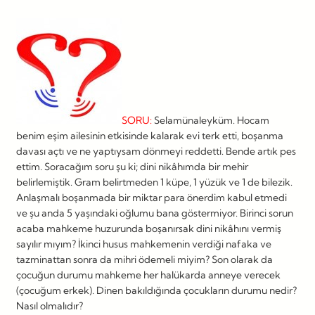
SORU:
Selamünaleyküm. Hocam
benim eşim ailesinin etkisinde kalarak evi terk etti, boşanma
davası açtı ve ne yaptıysam dönmeyi reddetti. Bende artık pes
ettim. Soracağım soru şu ki; dini nikâhımda bir mehir
belirlemiştik. Gram belirtmeden 1 küpe, 1 yüzük ve 1 de bilezik.
Anlaşmalı boşanmada bir miktar para önerdim kabul etmedi
ve şu anda 5 yaşındaki oğlumu bana göstermiyor. Birinci sorun
acaba mahkeme huzurunda boşanırsak dini nikâhını vermiş
sayılır mıyım? İkinci husus mahkemenin verdiği nafaka ve
tazminattan sonra da mihri ödemeli miyim? Son olarak da
çocuğun durumu mahkeme her halükarda anneye verecek
(çocuğum erkek). Dinen bakıldığında çocukların durumu nedir?
Nasıl olmalıdır?