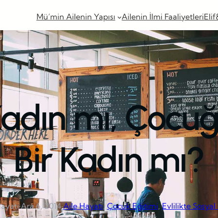
Mü’min Ailenin Yapısı
Ailenin İlmi Faaliyetleri
Elif
 Kadın mı, Çocu
Bir Kadın mı?
Hayatı
·
Ara 6, 2014
·
Aile Hayatı
, 
Çocuk Eğitimi
, 
Evlilikte Sosya