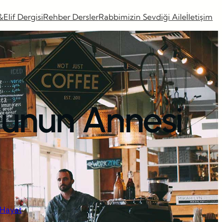
&Elif Dergisi
Rehber Dersler
Rabbimizin Sevdiği Aile
İletişim
ğunun Annesi
l Hayat