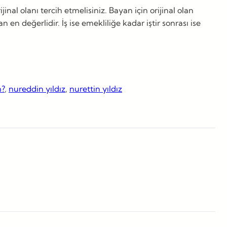
nal olanı tercih etmelisiniz. Bayan için orijinal olan
n değerlidir. İş ise emekliliğe kadar iştir sonrası ise
m?
, 
nureddin yıldız
, 
nurettin yıldız