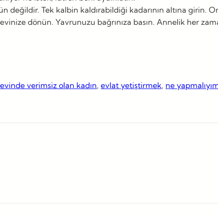
ğildir. Tek kalbin kaldırabildiği kadarının altına girin. Oriji
 evinize dönün. Yavrunuzu bağrınıza basın. Annelik her zaman e
evinde verimsiz olan kadın
, 
evlat yetiştirmek
, 
ne yapmalıyı