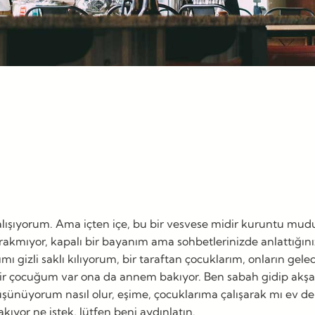
lışıyorum. Ama içten içe, bu bir vesvese midir kuruntu mudu
bırakmıyor, kapalı bir bayanım ama sohbetlerinizde anlattığın
gizli saklı kılıyorum, bir taraftan çocuklarım, onların ge
ir çocuğum var ona da annem bakıyor. Ben sabah gidip akşam
şünüyorum nasıl olur, eşime, çocuklarıma çalışarak mı ev d
ıyor ne istek, lütfen beni aydınlatın.