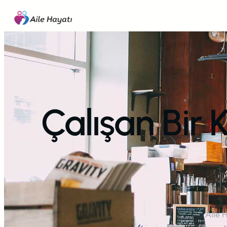
İçeriğe
geç
Çalışan Bir
Aile 