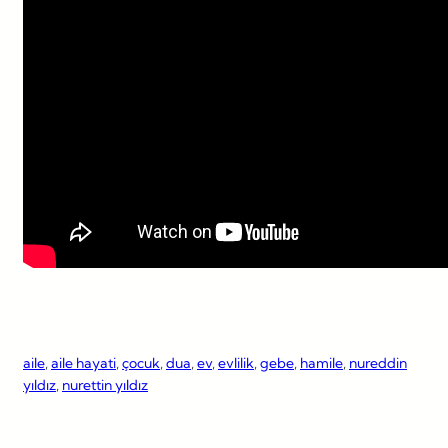
aile
, 
aile hayati
, 
çocuk
, 
dua
, 
ev
, 
evlilik
, 
gebe
, 
hamile
, 
nureddin
yıldız
, 
nurettin yıldız