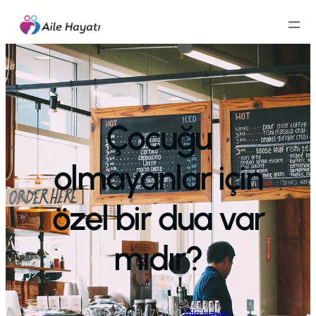
İçeriğe
geç
Çocuğu
olmayanlar için
özel bir dua var
mıdır?
Aile Hayatı
·
Eki 7, 2020
·
Aile Hayatı