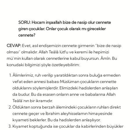
SORU: Hocam inşaallah bize de nasip olur cennete
giren çocuklar. Onlar çocuk olarak mı girecekler
cennete?
CEVAP:
Evet, asıl endişemizin cennete girmenin “bize de nasip
olması” olmalıdır. Allah Teâlâ lütfu ve keremi ile hepimizi
mü’min kulları olarak cennetlerine kabul buyursun. Âmîn. Bu
konudaki bilgimizi şöyle özetleyebilirim:
Âlimlerimiz, ruh verilip yaratıldıktan sonra buluğa ermeden
vefat eden annesi babası Müslüman çocukların cennette
olduklarını söylemişlerdir. Elimizdeki hadislerden anlaşılan
da budur. Bu da esasen onların anne ve babalarına Allah
Teâlâ’nın bir ikramıdır.
Öldükten sonra berzah âlemindeki çocukların ruhları direkt
cennete geçer ve İbrahim aleyhisselamın himayesinde
kıyameti beklerler. Bu da hadislerden anlaşılıyor.
Kıyamet koptuğunda ise çocuklar da kabirlerinden büyükler