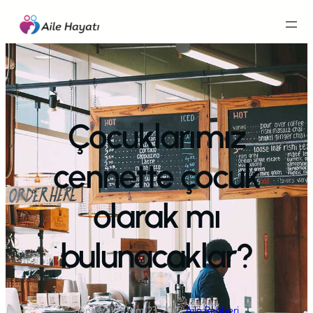
İçeriğe
geç
Çocuklarımız
cennette çocuk
olarak mı
bulunacaklar?
Sena Vakfı
·
Tem 23, 2023
·
Aile Rehberi