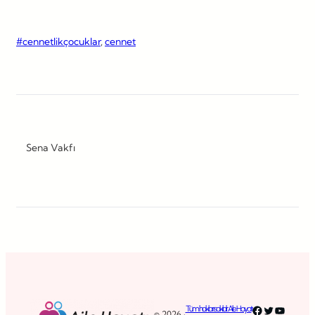
#cennetlikçocuklar
, 
cennet
Sena Vakfı
Facebook
Twitter
YouTub
Tüm hakları saklıdır. Aile Hayatı
© 2026 ·