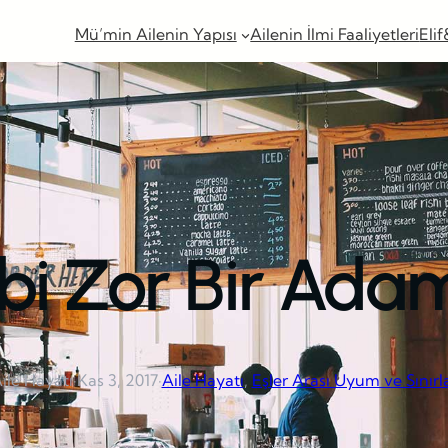
Mü’min Ailenin Yapısı
Ailenin İlmi Faaliyetleri
Elif
bi Zor Bir Adam
ile Hayatı
·
Kas 3, 2017
·
Aile Hayatı
, 
Eşler Arası Uyum ve Sınırl