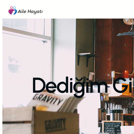
İçeriğe
geç
Dediğim Gi
A