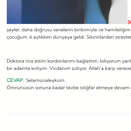
S
şeyler, daha doğrusu senelerin birikimiyle ve hamileli
çocuğum, 6 aylıkken dünyaya geldi. Sıkıntılardan strest
Doktora rica ettim kordonlarımı bağlattım, biliyorum yanl
bir adamla evliyim. Vicdanım sızlıyor, Allah’a karşı ver
CEVAP:
Selamünaleyküm.
Ömrünüzün sonuna kadar tevbe istiğfar etmeye devam etme