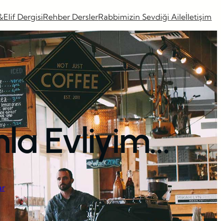
&Elif Dergisi
Rehber Dersler
Rabbimizin Sevdiği Aile
İletişim
la Evliyim…
ar