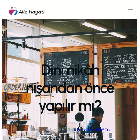
İçeriğe
geç
Dini nikâh
nişandan önce
yapılır mı?
Sena Vakfı
·
Haz 5, 2022
·
Nikah ve Düğün