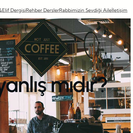
&Elif Dergisi
Rehber Dersler
Rabbimizin Sevdiği Aile
İletişim
nlış mıdır?