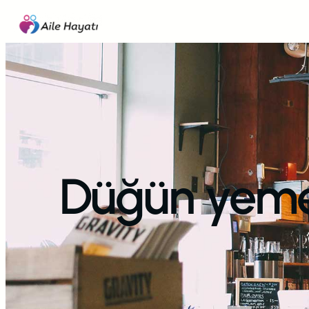
İçeriğe
geç
Düğün yeme