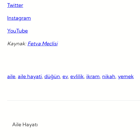
Twitter
Instagram
YouTube
Kaynak:
Fetva Meclisi
aile
, 
aile hayati
, 
düğün
, 
ev
, 
evlilik
, 
ikram
, 
nikah
, 
yemek
Aile Hayatı