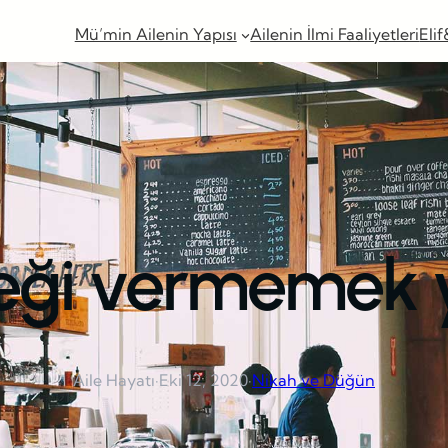
Mü’min Ailenin Yapısı
Ailenin İlmi Faaliyetleri
Elif
ği vermemek ya
Aile Hayatı
·
Eki 12, 2020
·
Nikah ve Düğün