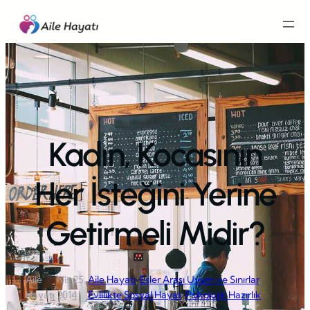
İçeriğe
geç
Kadın, Kocasının
Her İsteğini Yerine
Getirmeli Midir?
Aile
Nis 25,
Aile Hayatı
, 
Eşler Arası Uyum ve Sınırlar
, 
·
·
Hayatı
2014
Evlilikte Sosyal Hayat
, 
Psikolojik Hazırlık