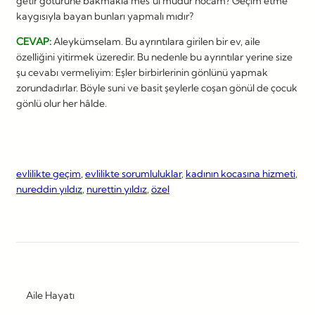
getir götürüne bakmakla mes’ul müdür hocam? Geçim etme
kaygısıyla bayan bunları yapmalı mıdır?
CEVAP:
Aleykümselam. Bu ayrıntılara girilen bir ev, aile
özelliğini yitirmek üzeredir. Bu nedenle bu ayrıntılar yerine size
şu cevabı vermeliyim: Eşler birbirlerinin gönlünü yapmak
zorundadırlar. Böyle suni ve basit şeylerle coşan gönül de çocuk
gönlü olur her hâlde.
evlilikte geçim
, 
evlilikte sorumluluklar
, 
kadının kocasına hizmeti
, 
nureddin yıldız
, 
nurettin yıldız
, 
özel
Aile Hayatı