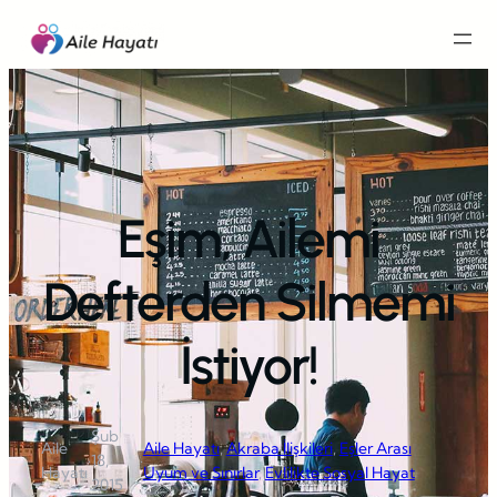
İçeriğe
geç
Eşim, Ailemi
Defterden Silmemi
İstiyor!
Şub
Aile
Aile Hayatı
, 
Akraba İlişkileri
, 
Eşler Arası
·
18,
·
Hayatı
Uyum ve Sınırlar
, 
Evlilikte Sosyal Hayat
2015