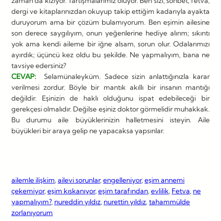
zaman da kızıyor. Tartışmalarımız oluyor. Ben sizi, sohbet, fetva,
dergi ve kitaplarınızdan okuyup takip ettiğim kadarıyla ayakta
duruyorum ama bir çözüm bulamıyorum. Ben eşimin ailesine
son derece saygılıyım, onun yeğenlerine hediye alırım; sıkıntı
yok ama kendi aileme bir iğne alsam, sorun olur. Odalarımızı
ayırdık; üçüncü kez oldu bu şekilde. Ne yapmalıyım, bana ne
tavsiye edersiniz?
CEVAP:
Selamünaleyküm. Sadece sizin anlattığınızla karar
verilmesi zordur. Böyle bir mantık akıllı bir insanın mantığı
değildir. Eşinizin de haklı olduğunu ispat edebileceği bir
gerekçesi olmalıdır. Değilse eşiniz doktor görmelidir muhakkak.
Bu durumu aile büyüklerinizin halletmesini isteyin. Aile
büyükleri bir araya gelip ne yapacaksa yapsınlar.
ailemle ilişkim
, 
ailevi sorunlar
, 
engelleniyor
, 
eşim annemi
çekemiyor
, 
eşim kıskanıyor
, 
eşim tarafından
, 
evlilik
, 
Fetva
, 
ne
yapmalıyım?
, 
nureddin yıldız
, 
nurettin yıldız
, 
tahammülde
zorlanıyorum