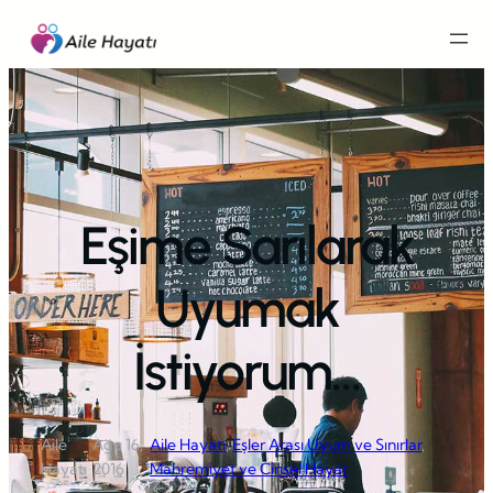
İçeriğe
geç
Eşime Sarılarak
Uyumak
İstiyorum…
Aile
Ağu 16,
Aile Hayatı
, 
Eşler Arası Uyum ve Sınırlar
, 
·
·
Hayatı
2016
Mahremiyet ve Cinsel Hayat