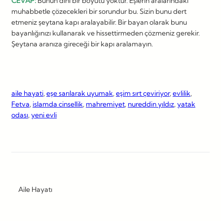
CEVAP:
Bunun dini bir boyutu yoktur. Eşlerin aralarındaki
muhabbetle çözecekleri bir sorundur bu. Sizin bunu dert
etmeniz şeytana kapı aralayabilir. Bir bayan olarak bunu
bayanlığınızı kullanarak ve hissettirmeden çözmeniz gerekir.
Şeytana aranıza gireceği bir kapı aralamayın.
aile hayati
, 
eşe sarılarak uyumak
, 
eşim sırt çeviriyor
, 
evlilik
, 
Fetva
, 
islamda cinsellik
, 
mahremiyet
, 
nureddin yıldız
, 
yatak
odası
, 
yeni evli
Aile Hayatı