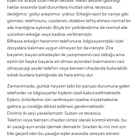
Eşleri bir arada tutan nikâh akdidir. Nikâh akdinin getirdiği
haklar arasında özel durumlara muttali olma, tecessüs
dediğimiz ‘gizliyi araştırma’ yoktur. Erkeğin eşini bir cariye gibi
görmesi, telefonunu, cüzdanını, dolabını teftiş etmesi normal bir
aile mantığına aykırıdır. Böyle bir yetkilendirme de normal aile
yürürken erkeğe veya kadına verilmemiştir.
Bilhassa erkeğin hanımının telefonuna, bilgisayarındaki özel
dosyalara bakması uygun olmayan bir davranıştır. Zira
bayanın, bayan arkadaşları ile yazışmasının caiz olduğu ama
eşinin bir başka bayana ait olması açısından bakmasının caiz
olmayacağı şeyler telefon veya benzeri cihazlarda bulunabilir,
erkek bunlara baktığında da hata etmiş olur.
Zamanımızda, günlük hayatın tabii bir parçası durumuna gelen
telefonlar ve bilgisayarlar kişilerin özeli kabul edilmektedir.
Eşlerin, birbirlerinin izin verilmeyen özeline müdahalesine
gelince şu inceliğe dikkat edilmesi gerekmektedir:
Dinimiz iki şeyi yasaklamıştır: Suizan ve tecessüs.
Telefon veya benzeri cihazları izinsiz olarak kontrol etmek, bu
iki yasağı aynı anda işlemek demektir. Sıradan iki mü’min için
bile geçerli olan bu yasağın eşler arasında cereyan etmesi