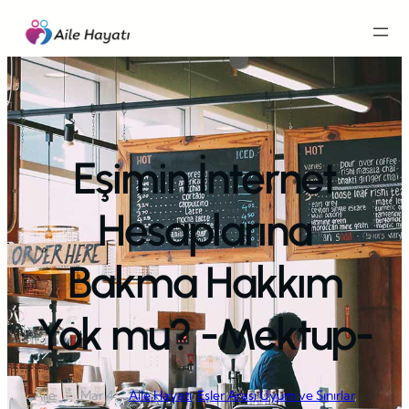
İçeriğe
geç
Eşimin İnternet
Hesaplarına
Bakma Hakkım
Yok mu? -Mektup-
Aile
Mar 4,
Aile Hayatı
, 
Eşler Arası Uyum ve Sınırlar
, 
·
·