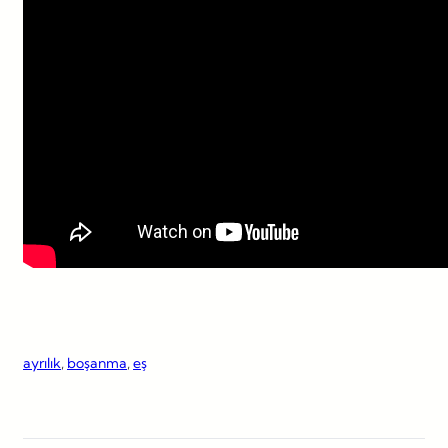
ayrılık
, 
boşanma
, 
eş