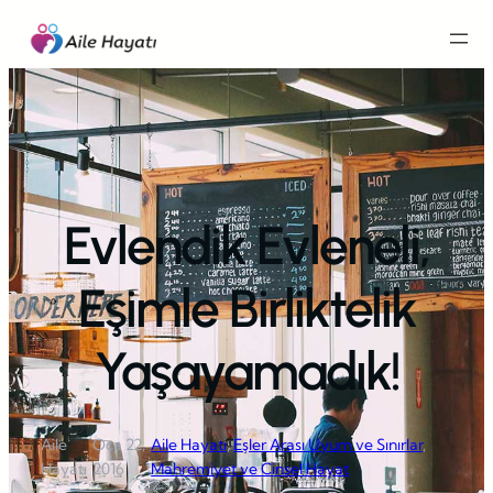
İçeriğe
geç
Evlendik Evleneli,
Eşimle Birliktelik
Yaşayamadık!
Aile
Oca 22,
Aile Hayatı
, 
Eşler Arası Uyum ve Sınırlar
, 
·
·
Hayatı
2016
Mahremiyet ve Cinsel Hayat