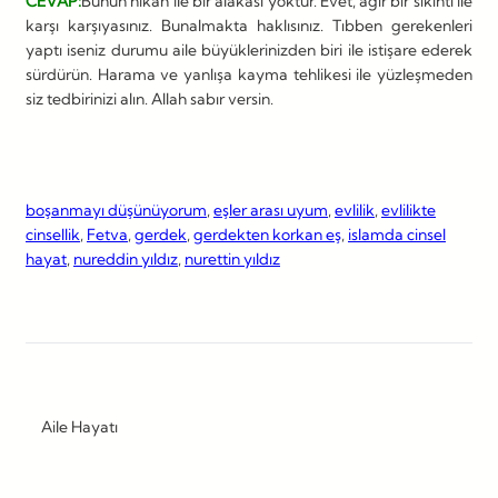
CEVAP:
Bunun nikâh ile bir alakası yoktur. Evet, ağır bir sıkıntı ile
karşı karşıyasınız. Bunalmakta haklısınız. Tıbben gerekenleri
yaptı iseniz durumu aile büyüklerinizden biri ile istişare ederek
sürdürün. Harama ve yanlışa kayma tehlikesi ile yüzleşmeden
siz tedbirinizi alın. Allah sabır versin.
boşanmayı düşünüyorum
, 
eşler arası uyum
, 
evlilik
, 
evlilikte
cinsellik
, 
Fetva
, 
gerdek
, 
gerdekten korkan eş
, 
islamda cinsel
hayat
, 
nureddin yıldız
, 
nurettin yıldız
Aile Hayatı