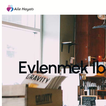
İçeriğe
geç
Evlenmek İba