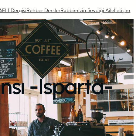
&Elif Dergisi
Rehber Dersler
Rabbimizin Sevdiği Aile
İletişim
nsı -Isparta-