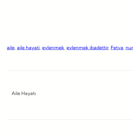
aile
, 
aile hayati
, 
evlenmek
, 
evlenmek ibadettir
, 
Fetva
, 
nur
Aile Hayatı