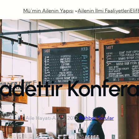
Mü’min Ailenin Yapısı
Ailenin İlmi Faaliyetleri
Elif
dettir Konfera
Aile Hayatı
·
Ara 5, 2012
·
Rehber Sorular