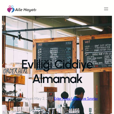
İçeriğe
geç
Evliliği Ciddiye
Almamak
Aile Hayatı
·
May 2, 2013
·
Eşler Arası Uyum ve Sınırlar