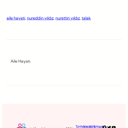
aile hayati
, 
nureddin yıldız
, 
nurettin yıldız
, 
talak
Aile Hayatı
Facebook
Twitter
YouTub
Tüm hakları saklıdır. Aile Hayatı