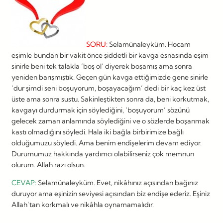
SORU:
Selamünaleyküm. Hocam
eşimle bundan bir vakit önce şiddetli bir kavga esnasında eşim
sinirle beni tek talakla ‘boş ol’ diyerek boşamış ama sonra
yeniden barışmıştık. Geçen gün kavga ettiğimizde gene sinirle
‘dur şimdi seni boşuyorum, boşayacağım’ dedi bir kaç kez üst
üste ama sonra sustu. Sakinleştikten sonra da, beni korkutmak,
kavgayı durdurmak için söylediğini, ‘boşuyorum’ sözünü
gelecek zaman anlamında söylediğini ve o sözlerde boşanmak
kastı olmadığını söyledi. Hala iki bağla birbirimize bağlı
olduğumuzu söyledi. Ama benim endişelerim devam ediyor.
Durumumuz hakkında yardımcı olabilirseniz çok memnun
olurum. Allah razı olsun.
CEVAP:
Selamünaleyküm. Evet, nikâhınız açısından bağınız
duruyor ama eşinizin seviyesi açısından biz endişe ederiz. Eşiniz
Allah’tan korkmalı ve nikâhla oynamamalıdır.