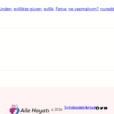
üzünden
, 
evlilikte güven
, 
evllik
, 
Fetva
, 
ne yapmalıyım?
, 
nureddi
Facebook
Twitter
YouT
Tüm hakları saklıdır. Aile Hayatı
© 2026 ·