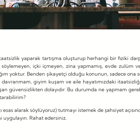
tsizlik yaparak tartışma oluşturup herhangi bir fiziki da
öz söylemeyen, içki içmeyen, zina yapmamış, evde zulüm ve
nlığım yoktur. Benden şikayetçi olduğu konunun, sadece ona
 davranmam, giyim kuşam ve aile hayatımızdaki itaatsizliği
an güvensizlikten dolayıdır. Bu durumda ne yapmam gerekir h
arabilirim?
nızı esas alarak söylüyoruz) tutmayı istemek de şahsiyet aç
 uygulayın. Rahat edersiniz.