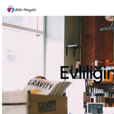
İçeriğe
geç
Evliliğ
A