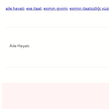
aile hayati
, 
eşe itaat
, 
eşimin giyimi
, 
eşimin itaatsizliği y
Aile Hayatı