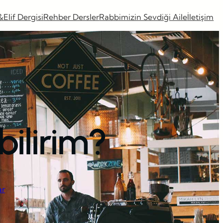
&Elif Dergisi
Rehber Dersler
Rabbimizin Sevdiği Aile
İletişim
bilirim?
ar