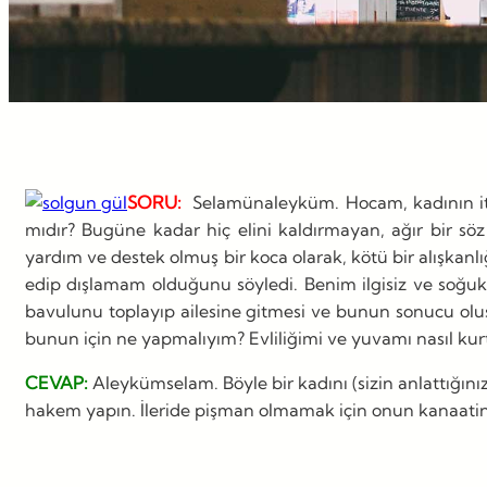
SORU:
Selamünaleyküm. Hocam, kadının itaa
mıdır? Bugüne kadar hiç elini kaldırmayan, ağır bir s
yardım ve destek olmuş bir koca olarak, kötü bir alışka
edip dışlamam olduğunu söyledi. Benim ilgisiz ve soğuk
bavulunu toplayıp ailesine gitmesi ve bunun sonucu oluş
bunun için ne yapmalıyım? Evliliğimi ve yuvamı nasıl kurt
CEVAP:
Aleykümselam. Böyle bir kadını (sizin anlattığı
hakem yapın. İleride pişman olmamak için onun kanaatini