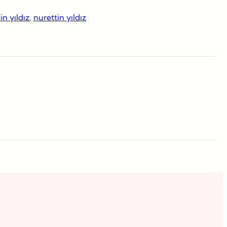
n yıldız
, 
nurettin yıldız
ube