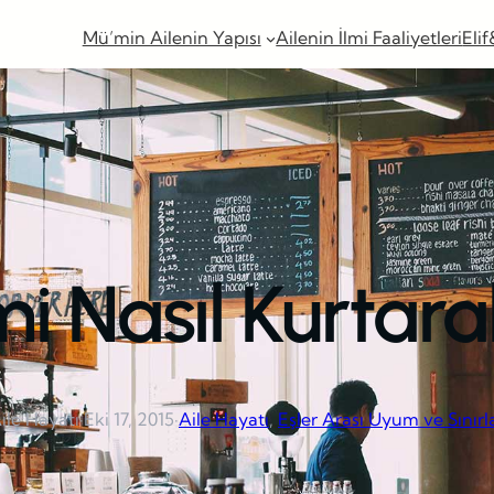
Mü’min Ailenin Yapısı
Ailenin İlmi Faaliyetleri
Elif
imi Nasıl Kurtara
ile Hayatı
·
Eki 17, 2015
·
Aile Hayatı
, 
Eşler Arası Uyum ve Sınırl