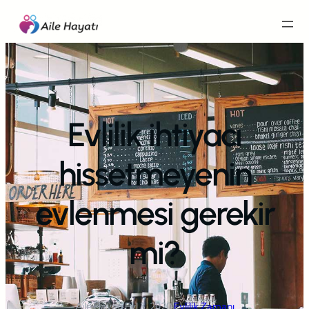
İçeriğe
geç
Evlilik ihtiyacı
hissetmeyenin
evlenmesi gerekir
mi?
Aile Hayatı
·
Eyl 3, 2020
·
Evlilik Zamanı