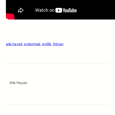
aile hayati
, 
evlenmek
, 
evlilik
, 
ihtiyaç
Aile Hayatı