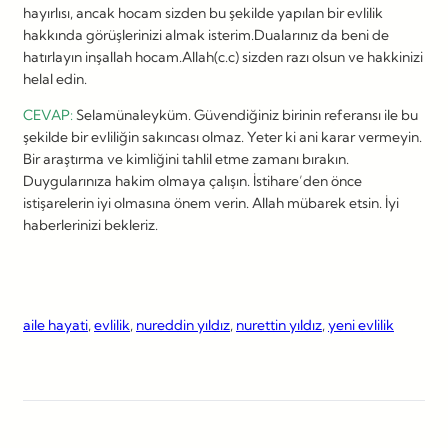
hayırlısı, ancak hocam sizden bu şekilde yapılan bir evlilik
hakkında görüşlerinizi almak isterim.Dualarınız da beni de
hatırlayın inşallah hocam.Allah(c.c) sizden razı olsun ve hakkinizi
helal edin.
CEVAP:
Selamünaleyküm. Güvendiğiniz birinin referansı ile bu
şekilde bir evliliğin sakıncası olmaz. Yeter ki ani karar vermeyin.
Bir araştırma ve kimliğini tahlil etme zamanı bırakın.
Duygularınıza hakim olmaya çalışın. İstihare’den önce
istişarelerin iyi olmasına önem verin. Allah mübarek etsin. İyi
haberlerinizi bekleriz.
aile hayati
, 
evlilik
, 
nureddin yıldız
, 
nurettin yıldız
, 
yeni evlilik