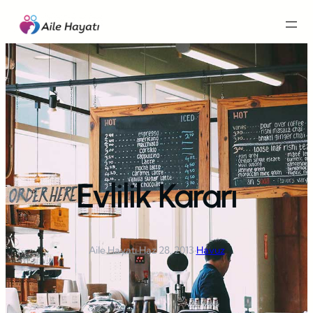
İçeriğe
geç
Evlilik Kararı
Aile Hayatı
·
Haz 28, 2013
·
Havuz