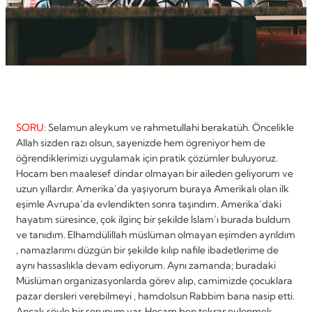
SORU:
Selamun aleykum ve rahmetullahi berakatüh. Öncelikle
Allah sizden razı olsun, sayenizde hem ögreniyor hem de
öğrendiklerimizi uygulamak için pratik çözümler buluyoruz.
Hocam ben maalesef dindar olmayan bir aileden geliyorum ve
uzun yıllardır. Amerika’da yaşıyorum buraya Amerikalı olan ilk
eşimle Avrupa’da evlendikten sonra taşındım. Amerika’daki
hayatım süresince, çok ilginç bir şekilde İslam’ı burada buldum
ve tanıdım. Elhamdülillah müslüman olmayan eşimden ayrıldım
, namazlarımı düzgün bir şekilde kılıp nafile ibadetlerime de
aynı hassaslıkla devam ediyorum. Aynı zamanda; buradaki
Müslüman organizasyonlarda görev alıp, camimizde çocuklara
pazar dersleri verebilmeyi , hamdolsun Rabbim bana nasip etti.
Ancak şöyle bir sorunum var. Hocam ben tekrar evlenmek