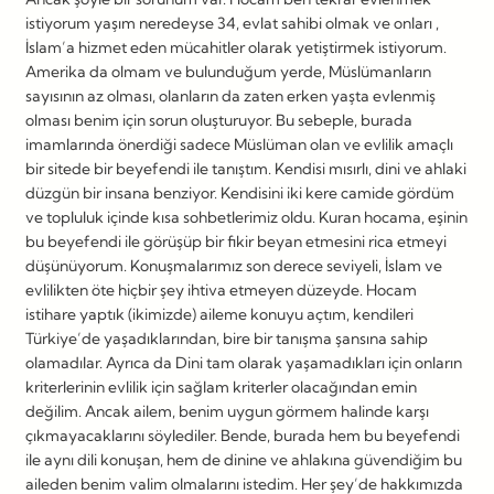
istiyorum yaşım neredeyse 34, evlat sahibi olmak ve onları ,
İslam’a hizmet eden mücahitler olarak yetiştirmek istiyorum.
Amerika da olmam ve bulunduğum yerde, Müslümanların
sayısının az olması, olanların da zaten erken yaşta evlenmiş
olması benim için sorun oluşturuyor. Bu sebeple, burada
imamlarında önerdiği sadece Müslüman olan ve evlilik amaçlı
bir sitede bir beyefendi ile tanıştım. Kendisi mısırlı, dini ve ahlaki
düzgün bir insana benziyor. Kendisini iki kere camide gördüm
ve topluluk içinde kısa sohbetlerimiz oldu. Kuran hocama, eşinin
bu beyefendi ile görüşüp bir fikir beyan etmesini rica etmeyi
düşünüyorum. Konuşmalarımız son derece seviyeli, İslam ve
evlilikten öte hiçbir şey ihtiva etmeyen düzeyde. Hocam
istihare yaptık (ikimizde) aileme konuyu açtım, kendileri
Türkiye’de yaşadıklarından, bire bir tanışma şansına sahip
olamadılar. Ayrıca da Dini tam olarak yaşamadıkları için onların
kriterlerinin evlilik için sağlam kriterler olacağından emin
değilim. Ancak ailem, benim uygun görmem halinde karşı
çıkmayacaklarını söylediler. Bende, burada hem bu beyefendi
ile aynı dili konuşan, hem de dinine ve ahlakına güvendiğim bu
aileden benim valim olmalarını istedim. Her şey’de hakkımızda