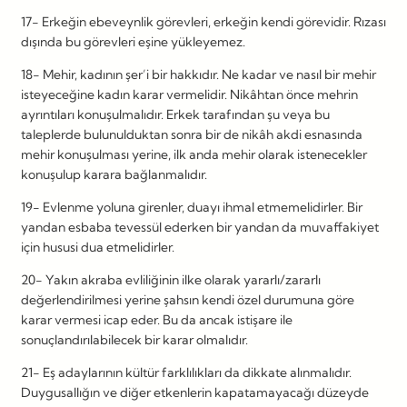
17- Erkeğin ebeveynlik görevleri, erkeğin kendi görevidir. Rızası
dışında bu görevleri eşine yükleyemez.
18- Mehir, kadının şer’i bir hakkıdır. Ne kadar ve nasıl bir mehir
isteyeceğine kadın karar vermelidir. Nikâhtan önce mehrin
ayrıntıları konuşulmalıdır. Erkek tarafından şu veya bu
taleplerde bulunulduktan sonra bir de nikâh akdi esnasında
mehir konuşulması yerine, ilk anda mehir olarak istenecekler
konuşulup karara bağlanmalıdır.
19- Evlenme yoluna girenler, duayı ihmal etmemelidirler. Bir
yandan esbaba tevessül ederken bir yandan da muvaffakiyet
için hususi dua etmelidirler.
20- Yakın akraba evliliğinin ilke olarak yararlı/zararlı
değerlendirilmesi yerine şahsın kendi özel durumuna göre
karar vermesi icap eder. Bu da ancak istişare ile
sonuçlandırılabilecek bir karar olmalıdır.
21- Eş adaylarının kültür farklılıkları da dikkate alınmalıdır.
Duygusallığın ve diğer etkenlerin kapatamayacağı düzeyde