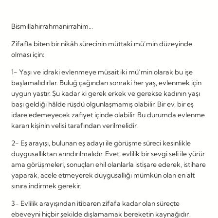
Bismillahirrahmanirrahim…
Zifafla biten bir nikâh sürecinin müttaki mü’min düzeyinde
olması için:
1- Yaşı ve idraki evlenmeye müsait iki mü’min olarak bu işe
başlamalıdırlar. Buluğ çağından sonraki her yaş, evlenmek için
uygun yaştır. Şu kadar ki gerek erkek ve gerekse kadının yaşı
başı geldiği hâlde rüşdü olgunlaşmamış olabilir. Bir ev, bir eş
idare edemeyecek zafiyet içinde olabilir. Bu durumda evlenme
kararı kişinin velisi tarafından verilmelidir.
2- Eş arayışı, bulunan eş adayı ile görüşme süreci kesinlikle
duygusallıktan arındırılmalıdır. Evet, evlilik bir sevgi seli ile yürür
ama görüşmeleri, sonuçları ehil olanlarla istişare ederek, istihare
yaparak, acele etmeyerek duygusallığı mümkün olan en alt
sınıra indirmek gerekir.
3- Evlilik arayışından itibaren zifafa kadar olan süreçte
ebeveyni hiçbir şekilde dışlamamak bereketin kaynağıdır.