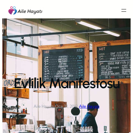
İçeriğe
geç
Evlilik Manifestosu
Aile Hayatı
·
Oca 31, 2013
·
Aile Hayatı