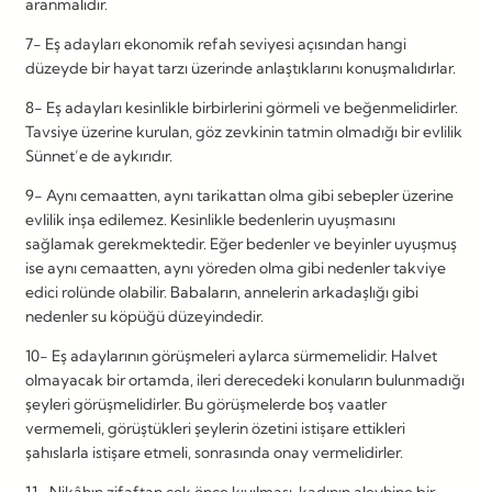
aranmalıdır.
7- Eş adayları ekonomik refah seviyesi açısından hangi
düzeyde bir hayat tarzı üzerinde anlaştıklarını konuşmalıdırlar.
8- Eş adayları kesinlikle birbirlerini görmeli ve beğenmelidirler.
Tavsiye üzerine kurulan, göz zevkinin tatmin olmadığı bir evlilik
Sünnet’e de aykırıdır.
9- Aynı cemaatten, aynı tarikattan olma gibi sebepler üzerine
evlilik inşa edilemez. Kesinlikle bedenlerin uyuşmasını
sağlamak gerekmektedir. Eğer bedenler ve beyinler uyuşmuş
ise aynı cemaatten, aynı yöreden olma gibi nedenler takviye
edici rolünde olabilir. Babaların, annelerin arkadaşlığı gibi
nedenler su köpüğü düzeyindedir.
10- Eş adaylarının görüşmeleri aylarca sürmemelidir. Halvet
olmayacak bir ortamda, ileri derecedeki konuların bulunmadığı
şeyleri görüşmelidirler. Bu görüşmelerde boş vaatler
vermemeli, görüştükleri şeylerin özetini istişare ettikleri
şahıslarla istişare etmeli, sonrasında onay vermelidirler.
11- Nikâhın zifaftan çok önce kıyılması, kadının aleyhine bir