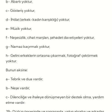
b- Abartı yoktur,
c- Gösteriş yoktur,
d- İhtilat (erkek-kadın karışıklığı) yoktur,
e- Müzik yoktur,
f- Neşesizlik, cihat marşları, şehadet davetiyeleri yoktur,
g- Namaz kaçırmak yoktur,
h- Gelini erkeklerin ortasına çıkarmak, fotoğraf çektirmek
yoktur.
Bunun aksine:
a- Tebrik ve dua vardır,
b- Neşe vardır,
c- Dilenciliğe ve ihaleye dönüşmeyen bir destek olma, yardım
etme vardır.
29- Düğün öncesinde ve sonrasında, yakın akraba ve arkadaş