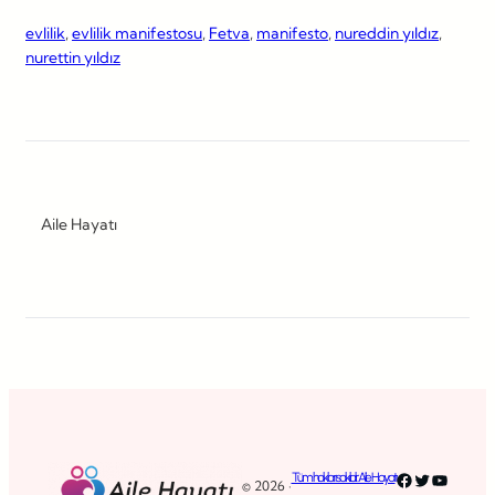
evlilik
, 
evlilik manifestosu
, 
Fetva
, 
manifesto
, 
nureddin yıldız
, 
nurettin yıldız
Aile Hayatı
Facebook
Twitter
YouTub
Tüm hakları saklıdır. Aile Hayatı
© 2026 ·