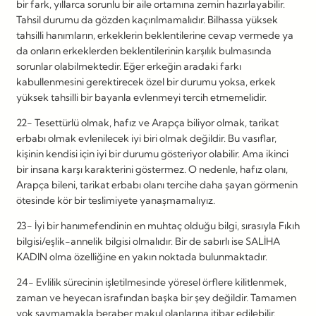
bir fark, yıllarca sorunlu bir aile ortamına zemin hazırlayabilir.
Tahsil durumu da gözden kaçırılmamalıdır. Bilhassa yüksek
tahsilli hanımların, erkeklerin beklentilerine cevap vermede ya
da onların erkeklerden beklentilerinin karşılık bulmasında
sorunlar olabilmektedir. Eğer erkeğin aradaki farkı
kabullenmesini gerektirecek özel bir durumu yoksa, erkek
yüksek tahsilli bir bayanla evlenmeyi tercih etmemelidir.
22- Tesettürlü olmak, hafız ve Arapça biliyor olmak, tarikat
erbabı olmak evlenilecek iyi biri olmak değildir. Bu vasıflar,
kişinin kendisi için iyi bir durumu gösteriyor olabilir. Ama ikinci
bir insana karşı karakterini göstermez. O nedenle, hafız olanı,
Arapça bileni, tarikat erbabı olanı tercihe daha şayan görmenin
ötesinde kör bir teslimiyete yanaşmamalıyız.
23- İyi bir hanımefendinin en muhtaç olduğu bilgi, sırasıyla Fıkıh
bilgisi/eşlik-annelik bilgisi olmalıdır. Bir de sabırlı ise SALİHA
KADIN olma özelliğine en yakın noktada bulunmaktadır.
24- Evlilik sürecinin işletilmesinde yöresel örflere kilitlenmek,
zaman ve heyecan israfından başka bir şey değildir. Tamamen
yok saymamakla beraber makul olanlarına itibar edilebilir.