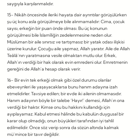
saygıyla karşılanmalıdır.
15- Nikâh öncesinde ileriki hayata dair ayrıntılar görüşülürken
şu üç konu asla görüşülmeye bile alınmamalıdır: Cima, çocuk
sayısı, erkeğin bir puan önde olması. Bu üç konunun
görüşülmesi bile İslamîliğin zedelenmesine neden olur.
Müslüman bir aile sınırsız ve tartışmasız bir yatak odası ilişkisi
üzerine kurulur. Çocuğu aile yapmaz, Allah yaratır. Aile de Allah
Teâlâ’nın yaratmasına vesile olmaktan mutlu olur. Erkek,
Allah’ın verdiği bir hak olarak evin emredeni olur. Emretmenin
gereğini de Allah’a hesap olarak verir.
16- Bir evin tek erkeği olmak gibi özel durumu olanlar
ebeveynleri ile yaşayacaklarsa bunu hanım adayına izah
etmelidirler. Tavsiye edilen; bir evde iki ailenin olmamasıdır.
Hanım adayının böyle bir talebe ‘Hayır!’ demesi, Allah’ın ona
verdiği bir haktır. Kimse onu bu hakkını kullandığı için
ayıplayamaz. Kabul etmesi hâlinde bu kabulün duygusal bir
karar olup olmadığı, onun büyükleri tarafından iyi tahlil
edilmelidir. Önce söz verip sonra da sözün altında kalmak
mü’mince bir tavır değildir.