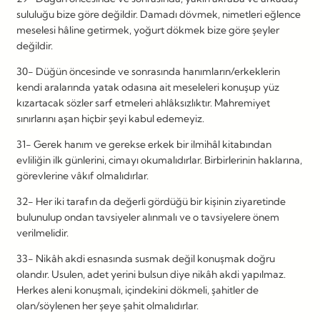
sululuğu bize göre değildir. Damadı dövmek, nimetleri eğlence
meselesi hâline getirmek, yoğurt dökmek bize göre şeyler
değildir.
30- Düğün öncesinde ve sonrasında hanımların/erkeklerin
kendi aralarında yatak odasına ait meseleleri konuşup yüz
kızartacak sözler sarf etmeleri ahlâksızlıktır. Mahremiyet
sınırlarını aşan hiçbir şeyi kabul edemeyiz.
31- Gerek hanım ve gerekse erkek bir ilmihâl kitabından
evliliğin ilk günlerini, cimayı okumalıdırlar. Birbirlerinin haklarına,
görevlerine vâkıf olmalıdırlar.
32- Her iki tarafın da değerli gördüğü bir kişinin ziyaretinde
bulunulup ondan tavsiyeler alınmalı ve o tavsiyelere önem
verilmelidir.
33- Nikâh akdi esnasında susmak değil konuşmak doğru
olandır. Usulen, adet yerini bulsun diye nikâh akdi yapılmaz.
Herkes aleni konuşmalı, içindekini dökmeli, şahitler de
olan/söylenen her şeye şahit olmalıdırlar.