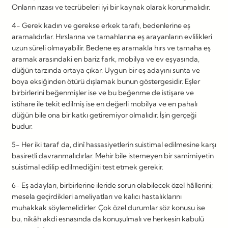
Onların rızası ve tecrübeleri iyi bir kaynak olarak korunmalıdır.
4- Gerek kadın ve gerekse erkek tarafı, bedenlerine eş
aramalıdırlar. Hırslarına ve tamahlarına eş arayanların evlilikleri
uzun süreli olmayabilir. Bedene eş aramakla hırs ve tamaha eş
aramak arasındaki en bariz fark, mobilya ve ev eşyasında,
düğün tarzında ortaya çıkar. Uygun bir eş adayını sunta ve
boya eksiğinden ötürü dışlamak bunun göstergesidir. Eşler
birbirlerini beğenmişler ise ve bu beğenme de istişare ve
istihare ile tekit edilmiş ise en değerli mobilya ve en pahalı
düğün bile ona bir katkı getiremiyor olmalıdır. İşin gerçeği
budur.
5- Her iki taraf da, dinî hassasiyetlerin suistimal edilmesine karşı
basiretli davranmalıdırlar. Mehir bile istemeyen bir samimiyetin
suistimal edilip edilmediğini test etmek gerekir.
6- Eş adayları, birbirlerine ileride sorun olabilecek özel hâllerini;
mesela geçirdikleri ameliyatları ve kalıcı hastalıklarını
muhakkak söylemelidirler. Çok özel durumlar söz konusu ise
bu, nikâh akdi esnasında da konuşulmalı ve herkesin kabulü