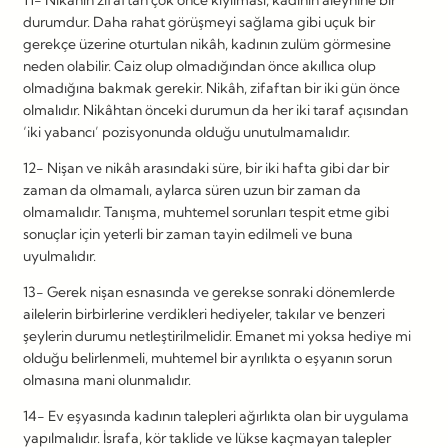
durumdur. Daha rahat görüşmeyi sağlama gibi uçuk bir
gerekçe üzerine oturtulan nikâh, kadının zulüm görmesine
neden olabilir. Caiz olup olmadığından önce akıllıca olup
olmadığına bakmak gerekir. Nikâh, zifaftan bir iki gün önce
olmalıdır. Nikâhtan önceki durumun da her iki taraf açısından
‘iki yabancı’ pozisyonunda olduğu unutulmamalıdır.
12- Nişan ve nikâh arasındaki süre, bir iki hafta gibi dar bir
zaman da olmamalı, aylarca süren uzun bir zaman da
olmamalıdır. Tanışma, muhtemel sorunları tespit etme gibi
sonuçlar için yeterli bir zaman tayin edilmeli ve buna
uyulmalıdır.
13- Gerek nişan esnasında ve gerekse sonraki dönemlerde
ailelerin birbirlerine verdikleri hediyeler, takılar ve benzeri
şeylerin durumu netleştirilmelidir. Emanet mi yoksa hediye mi
olduğu belirlenmeli, muhtemel bir ayrılıkta o eşyanın sorun
olmasına mani olunmalıdır.
14- Ev eşyasında kadının talepleri ağırlıkta olan bir uygulama
yapılmalıdır. İsrafa, kör taklide ve lükse kaçmayan talepler