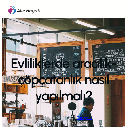
İçeriğe
geç
Evliliklerde aracılık-
çöpçatanlık nasıl
yapılmalı?
Aile Hayatı
·
Nis 21, 2013
·
Tanışma