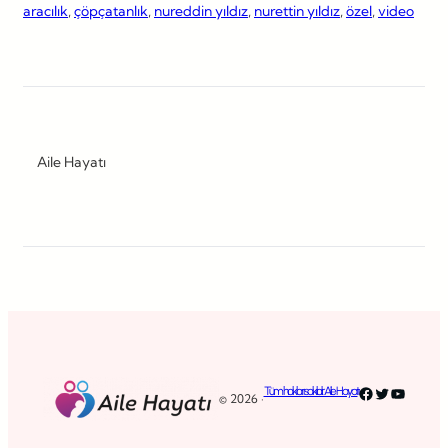
aracılık
, 
çöpçatanlık
, 
nureddin yıldız
, 
nurettin yıldız
, 
özel
, 
video
Aile Hayatı
Facebook
Twitter
YouTub
Tüm hakları saklıdır. Aile Hayatı
© 2026 ·