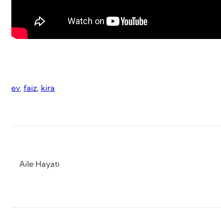
ev
, 
faiz
, 
kira
Aile Hayatı