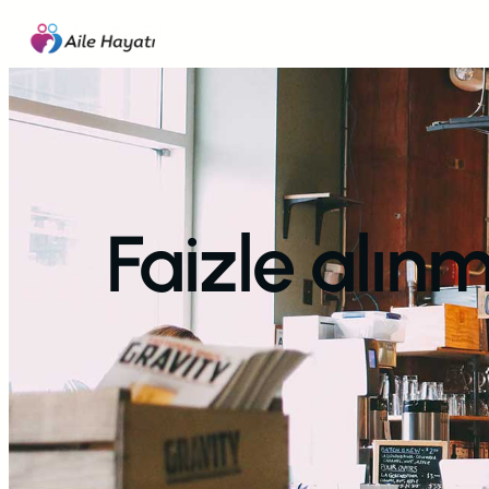
İçeriğe
geç
Faizle alın