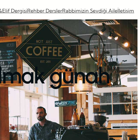
&Elif Dergisi
Rehber Dersler
Rabbimizin Sevdiği Aile
İletişim
 olmak günah