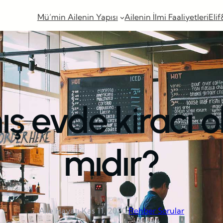
Mü’min Ailenin Yapısı
Ailenin İlmi Faaliyetleri
Elif
mış evde kiracı
mıdır?
Aile Hayatı
·
Kas 11, 2020
·
Rehber Sorular