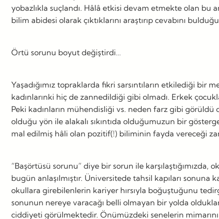
yobazlıkla suçlandı. Hâlâ etkisi devam etmekte olan bu a
bilim abidesi olarak çıktıklarını araştırıp cevabını buldu
Örtü sorunu boyut değiştirdi…
Yaşadığımız topraklarda fikri sarsıntıların etkilediği bir 
kadınlarınki hiç de zannedildiği gibi olmadı. Erkek çocu
Peki kadınların mühendisliği vs. neden farz gibi görüld
olduğu yön ile alakalı sıkıntıda olduğumuzun bir göstergesid
mal edilmiş hâli olan pozitif(!) biliminin fayda vereceği za
“Başörtüsü sorunu” diye bir sorun ile karşılaştığımızda, o
bugün anlaşılmıştır. Üniversitede tahsil kapıları sonuna k
okullara girebilenlerin kariyer hırsıyla boğuştuğunu tedirgi
sonunun nereye varacağı belli olmayan bir yolda olduklar
ciddiyeti görülmektedir. Önümüzdeki senelerin mimarının 