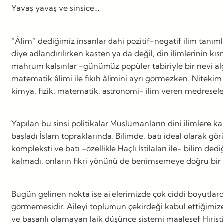
Yavaş yavaş ve sinsice…
“Âlim” dediğimiz insanlar dahi pozitif-negatif ilim tanımla
diye adlandırılırken kasten ya da değil, din ilimlerinin k
mahrum kalsınlar -günümüz popüler tabiriyle bir nevi algı
matematik âlimi ile fıkıh âlimini ayrı görmezken. Nitekim 
kimya, fizik, matematik, astronomi- ilim veren medreseler
Yapılan bu sinsi politikalar Müslümanların dini ilimlere k
başladı İslam topraklarında. Bilimde, batı ideal olarak g
kompleksti ve batı -özellikle Haçlı İstilaları ile- bilim
kalmadı, onların fikri yönünü de benimsemeye doğru bir y
Bugün gelinen nokta ise ailelerimizde çok ciddi boyutlarda
görmemesidir. Aileyi toplumun çekirdeği kabul ettiğimize
ve başarılı olamayan laik düşünce sistemi maalesef Hıristiy