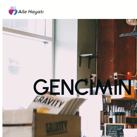
İçeriğe
geç
GENCİMİN