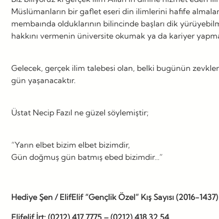
Müslümanların bir gaflet eseri din ilimlerini hafife alma
membaında olduklarının bilincinde başları dik yürüyebilme
hakkını vermenin üniversite okumak ya da kariyer yapmak
Gelecek, gerçek ilim talebesi olan, belki bugünün zevkler
gün yaşanacaktır.
Üstat Necip Fazıl ne güzel söylemiştir;
“Yarın elbet bizim elbet bizimdir,
Gün doğmuş gün batmış ebed bizimdir…”
Hediye Şen / ElifElif “Gençlik Özel” Kış Sayısı (2016-1437)
Elifelif İrt: (0212) 417 7775 – (0212) 418 32 54