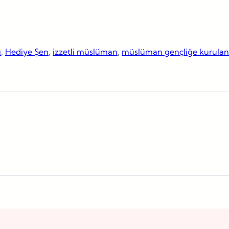
ı
, 
Hediye Şen
, 
izzetli müslüman
, 
müslüman gençliğe kurulan 