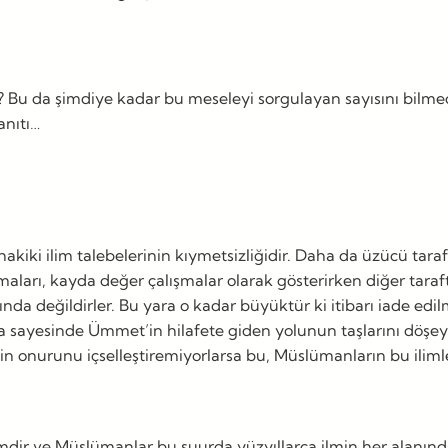
r? Bu da şimdiye kadar bu meseleyi sorgulayan sayısını bilmed
anıtı…
ki ilim talebelerinin kıymetsizliğidir. Daha da üzücü tarafı 
ları, kayda değer çalışmalar olarak gösterirken diğer tarafta
da değildirler. Bu yara o kadar büyüktür ki itibarı iade edil
 sayesinde Ümmet’in hilafete giden yolunun taşlarını döşeyen
lmin onurunu içselleştiremiyorlarsa bu, Müslümanların bu ilim
ilimdir ve Müslümanlar bu şuurda yüzyıllarca ilmin her alanı