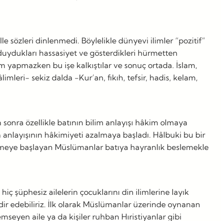
e sözleri dinlenmedi. Böylelikle dünyevi ilimler “pozitif”
ı duydukları hassasiyet ve gösterdikleri hürmetten
ım yapmazken bu işe kalkıştılar ve sonuç ortada. İslam,
leri- sekiz dalda -Kur’an, fıkıh, tefsir, hadis, kelam,
n sonra özellikle batının bilim anlayışı hâkim olmaya
n anlayışının hâkimiyeti azalmaya başladı. Hâlbuki bu bir
yitirmeye başlayan Müslümanlar batıya hayranlık beslemekle
ç şüphesiz ailelerin çocuklarını din ilimlerine layık
ir edebiliriz. İlk olarak Müslümanlar üzerinde oynanan
emseyen aile ya da kişiler ruhban Hıristiyanlar gibi