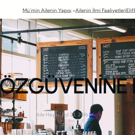
Mü’min Ailenin Yapısı
Ailenin İlmi Faaliyetleri
Elif
 ÖZGÜVENİNE
Aile Hayatı
·
Eyl 23, 2016
·
Blog