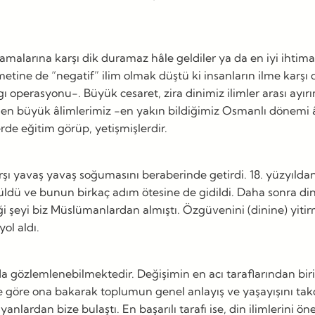
malarına karşı dik duramaz hâle geldiler ya da en iyi ihtimall
ısmetine de “negatif” ilim olmak düştü ki insanların ilme karş
 operasyonu-. Büyük cesaret, zira dinimiz ilimler arası ayır
en büyük âlimlerimiz -en yakın bildiğimiz Osmanlı dönemi âlim
de eğitim görüp, yetişmişlerdir.
arşı yavaş yavaş soğumasını beraberinde getirdi. 18. yüzyılda
örüldü ve bunun birkaç adım ötesine de gidildi. Daha sonra di
 dediği şeyi biz Müslümanlardan almıştı. Özgüvenini (dinine) 
ol aldı.
 gözlemlenebilmektedir. Değişimin en acı taraflarından biri hi
 göre ona bakarak toplumun genel anlayış ve yaşayışını takd
anlardan bize bulaştı. En başarılı tarafı ise, din ilimlerini ön