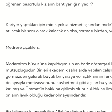
öğrenen başörtülü kızların bahtiyarlığı niyedir?
Kariyer yaptıkları için midir, yoksa hizmet aşkından mıdı
atılacak bir soru olarak kalacak da olsa, sorması bizden, y
Medrese çiçekleri…
Modernizm büyüsüne kapıldığımızın en bariz göstergesi haki
mutsuzluğudur. Birileri akademik sahalarda yapılan çalışma
görmezden gelerek büyük bir yaraya yol açtıklarının farkın
dolayısıyla motivasyonunu kaybetmesi gibi açılan bu yara
kırılmış ve Ümmet’in hakkına girilmiş olunur. Aldıkları i
onların layık olduğu kadar olmayışındandır.
Biz biliyoruz ki gerçek ilim Allah’ın dinine hizmet eden 