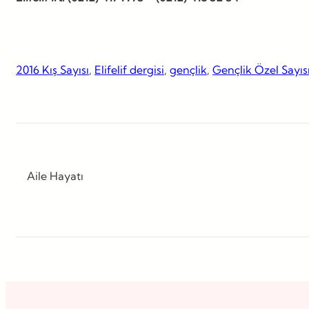
2016 Kış Sayısı
, 
Elifelif dergisi
, 
gençlik
, 
Gençlik Özel Sayıs
Aile Hayatı