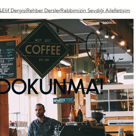
&Elif Dergisi
Rehber Dersler
Rabbimizin Sevdiği Aile
İletişim
 DOKUNMA!