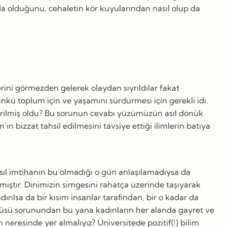
da olduğunu, cehaletin kör kuyularından nasıl olup da
lerini görmezden gelerek olaydan sıyrıldılar fakat
nkü toplum için ve yaşamını sürdürmesi için gerekli idi.
derilmiş oldu? Bu sorunun cevabı yüzümüzün asıl dönük
ın bizzat tahsil edilmesini tavsiye ettiği ilimlerin batıya
 asıl imtihanın bu olmadığı o gün anlaşılamadıysa da
amıştır. Dinimizin simgesini rahatça üzerinde taşıyarak
dırılsa da bir kısım insanlar tarafından, bir o kadar da
örtüsü sorunundan bu yana kadınların her alanda gayret ve
eresinde yer almalıyız? Üniversitede pozitif(!) bilim