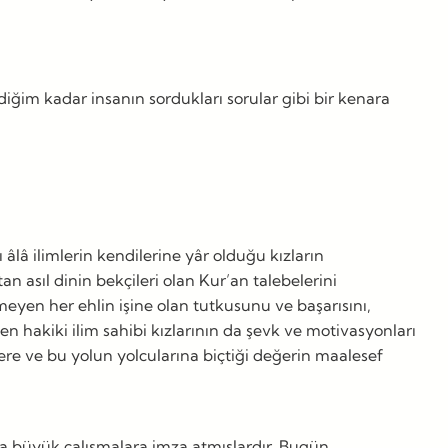
iğim kadar insanın sordukları sorular gibi bir kenara
âlâ ilimlerin kendilerine yâr olduğu kızların
n asıl dinin bekçileri olan Kur’an talebelerini
meyen her ehlin işine olan tutkusunu ve başarısını,
 hakiki ilim sahibi kızlarının da şevk ve motivasyonları
lere ve bu yolun yolcularına biçtiği değerin maalesef
nda büyük çalışmalara imza atmışlardır. Bugün