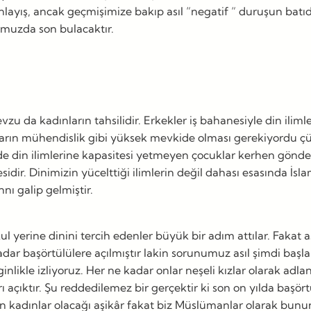
nlayış, ancak geçmişimize bakıp asıl “negatif “ duruşun batı
ğumuzda son bulacaktır.
mevzu da kadınların tahsilidir. Erkekler iş bahanesiyle din ilim
kların mühendislik gibi yüksek mevkide olması gerekiyordu çü
ü de din ilimlerine kapasitesi yetmeyen çocuklar kerhen gön
ir. Dinimizin yücelttiği ilimlerin değil dahası esasında İslam’
nnı galip gelmiştir.
kul yerine dinini tercih edenler büyük bir adım attılar. Fakat
adar başörtülülere açılmıştır lakin sorunumuz asıl şimdi başl
nlikle izliyoruz. Her ne kadar onlar neşeli kızlar olarak adlan
ı açıktır. Şu reddedilemez bir gerçektir ki son on yılda baş
kadınlar olacağı aşikâr fakat biz Müslümanlar olarak bunun n